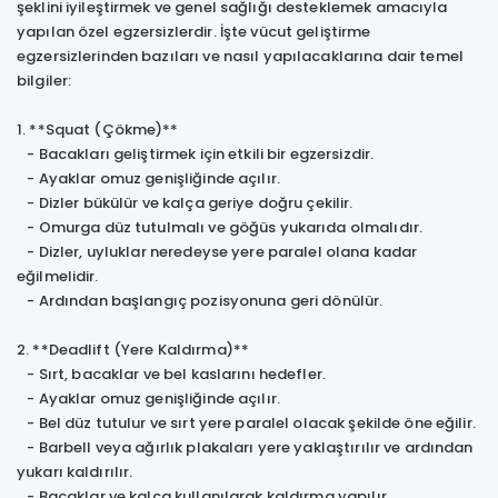
şeklini iyileştirmek ve genel sağlığı desteklemek amacıyla
yapılan özel egzersizlerdir. İşte vücut geliştirme
egzersizlerinden bazıları ve nasıl yapılacaklarına dair temel
bilgiler:
1. **Squat (Çökme)**
- Bacakları geliştirmek için etkili bir egzersizdir.
- Ayaklar omuz genişliğinde açılır.
- Dizler bükülür ve kalça geriye doğru çekilir.
- Omurga düz tutulmalı ve göğüs yukarıda olmalıdır.
- Dizler, uyluklar neredeyse yere paralel olana kadar
eğilmelidir.
- Ardından başlangıç pozisyonuna geri dönülür.
2. **Deadlift (Yere Kaldırma)**
- Sırt, bacaklar ve bel kaslarını hedefler.
- Ayaklar omuz genişliğinde açılır.
- Bel düz tutulur ve sırt yere paralel olacak şekilde öne eğilir.
- Barbell veya ağırlık plakaları yere yaklaştırılır ve ardından
yukarı kaldırılır.
- Bacaklar ve kalça kullanılarak kaldırma yapılır.