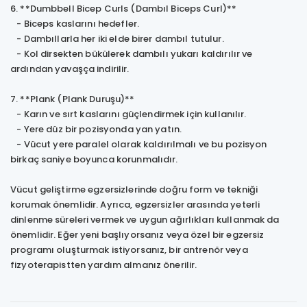
6. **Dumbbell Bicep Curls (Dambıl Biceps Curl)**
- Biceps kaslarını hedefler.
- Dambıllarla her iki elde birer dambıl tutulur.
- Kol dirsekten bükülerek dambılı yukarı kaldırılır ve
ardından yavaşça indirilir.
7. **Plank (Plank Duruşu)**
- Karın ve sırt kaslarını güçlendirmek için kullanılır.
- Yere düz bir pozisyonda yan yatın.
- Vücut yere paralel olarak kaldırılmalı ve bu pozisyon
birkaç saniye boyunca korunmalıdır.
Vücut geliştirme egzersizlerinde doğru form ve tekniği
korumak önemlidir. Ayrıca, egzersizler arasında yeterli
dinlenme süreleri vermek ve uygun ağırlıkları kullanmak da
önemlidir. Eğer yeni başlıyorsanız veya özel bir egzersiz
programı oluşturmak istiyorsanız, bir antrenör veya
fizyoterapistten yardım almanız önerilir.