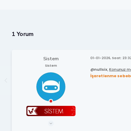
1 Yorum
Sistem
01-01-2026, Saat: 23:3
Sistem
@
nullsix
,
Konunuz mo
İşaretlenme sebeb