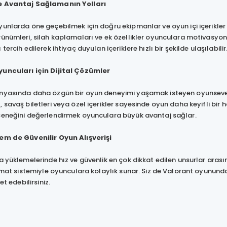
e Avantaj Sağlamanın Yolları
unlarda öne geçebilmek için doğru ekipmanlar ve oyun içi içerikler 
ünümleri, silah kaplamaları ve ek özellikler oyunculara motivasyon 
tercih edilerek ihtiyaç duyulan içeriklere hızlı bir şekilde ulaşılabilir
uncuları için Dijital Çözümler
yasında daha özgün bir oyun deneyimi yaşamak isteyen oyunseverler V
 savaş biletleri veya özel içerikler sayesinde oyun daha keyifli bir ha
eneğini değerlendirmek oyunculara büyük avantaj sağlar.
em de Güvenilir Oyun Alışverişi
a yüklemelerinde hız ve güvenlik en çok dikkat edilen unsurlar ar
slimat sistemiyle oyunculara kolaylık sunar. Siz de Valorant oyunu
et edebilirsiniz.