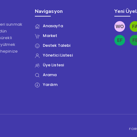
Navigasyon
Yeni Üye
kleri sunmak
Anasayfa
ödün
Market
ürekli
üyütmek
Destek Talebi
 hepinize
Yönetici Listesi
Üye Listesi
Arama
Yardım
FOR