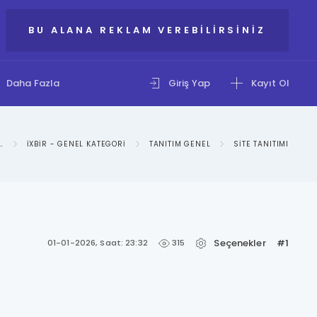
BU ALANA REKLAM VEREBILIRSINIZ
Daha Fazla
Giriş Yap
Kayıt Ol
ILGI PAYLAŞIM FORUMU
IXBIR - GENEL KATEGORI
TANITIM GENEL
SITE TANITIMI
Seçenekler
#1
315
01-01-2026, Saat: 23:32