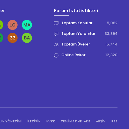
ler
Forum İstatistikleri
Toplam Konular
5,082
Toplam Yorumlar
33,894
Toplam Üyeler
15,744
Online Rekor
12,320
UM YÖNETIMI
İLETİŞİM
KVKK
TESLIMAT VE İADE
ARŞIV
RSS