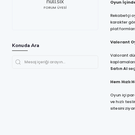
nullsix
Oyun İçind
FORUM ÜYESI
Rekabetçi oy
karakter gör
platformları 
Valorant Oy
Konuda Ara
Valorant dün
kaplamaları,
Satın Al
seç
Hem Hızlı H
Oyun içi par
ve hızlı te
sitesini ziyar