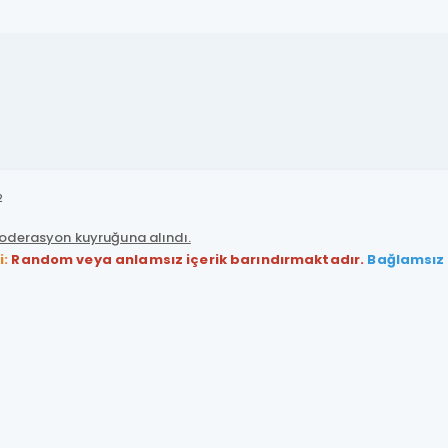
2
derasyon kuyruğuna alındı.
i:
Random veya anlamsız içerik barındırmaktadır.
Bağlamsız v