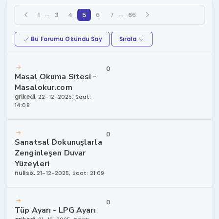
…
…
1
3
4
5
6
7
66
Bu Forumu Okundu Say
Sırala
0
Masal Okuma Sitesi -
Masalokur.com
grikedi
,
22-12-2025, Saat:
14:09
0
Sanatsal Dokunuşlarla
Zenginleşen Duvar
Yüzeyleri
nullsix
,
21-12-2025, Saat: 21:09
0
Tüp Ayarı - LPG Ayarı