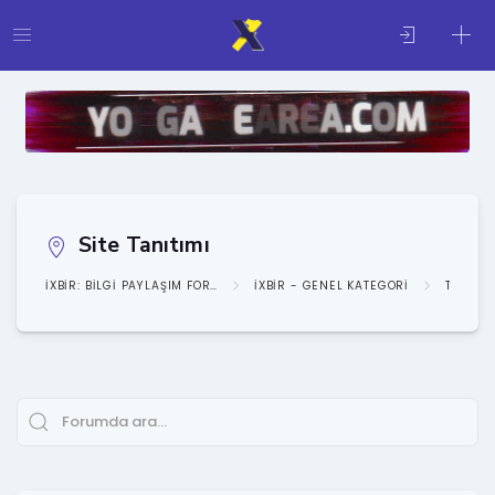
Site Tanıtımı
IXBIR: BILGI PAYLAŞIM FORUMU
IXBIR - GENEL KATEGORI
TANITI