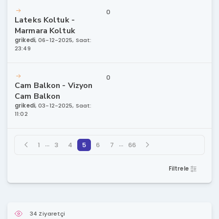
0
Lateks Koltuk -
Marmara Koltuk
grikedi
,
06-12-2025, Saat:
23:49
0
Cam Balkon - Vizyon
Cam Balkon
grikedi
,
03-12-2025, Saat:
11:02
…
…
1
3
4
5
6
7
66
Filtrele
34 Ziyaretçi