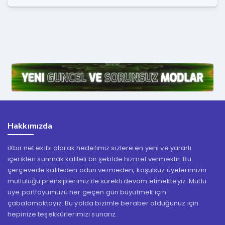
Hakkımızda
iXbir.net ekibi olarak hedefimiz sizlere en yeni ve yararlı
içerikleri sunmak kaliteli bir şekilde hizmet vermektir. Bu
çerçevede kaliteden ödün vermeden, koşulsuz üyelerimizin
mutluluğu prensiplerimiz ile sürekli devam etmekteyiz. Mutlu
üye portföyümüzü her geçen gün büyütmek için
çabalamaktayız. Bu yolda bizimle beraber olduğunuz için
hepinize teşekkürlerimizi sunarız.