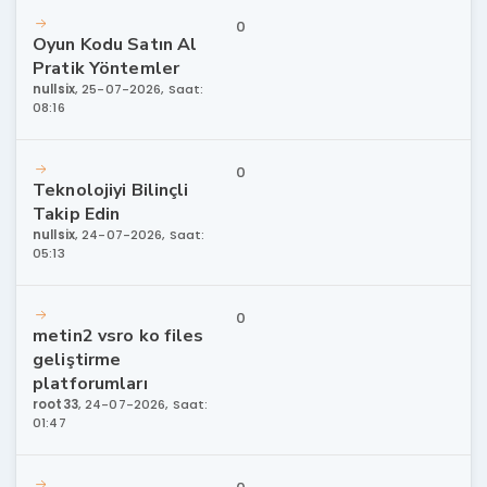
0
Oyun Kodu Satın Al
Pratik Yöntemler
nullsix
,
25-07-2026, Saat:
08:16
0
Teknolojiyi Bilinçli
Takip Edin
nullsix
,
24-07-2026, Saat:
05:13
0
metin2 vsro ko files
geliştirme
platforumları
root33
,
24-07-2026, Saat:
01:47