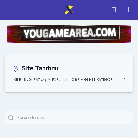
Site Tanıtımı
IXBIR: BILGI PAYLAŞIM FORUMU
IXBIR - GENEL KATEGORI
TANITI