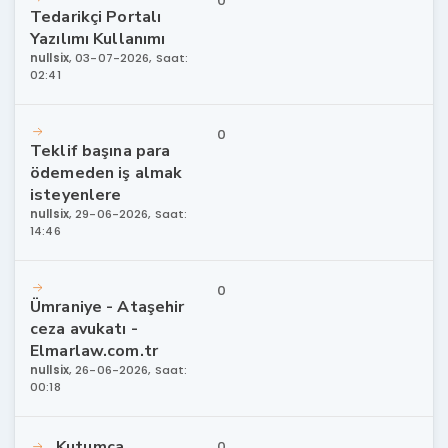
0
Tedarikçi Portalı
Yazılımı Kullanımı
nullsix
,
03-07-2026, Saat:
02:41
0
Teklif başına para
ödemeden iş almak
isteyenlere
nullsix
,
29-06-2026, Saat:
14:46
0
Ümraniye - Ataşehir
ceza avukatı -
Elmarlaw.com.tr
nullsix
,
26-06-2026, Saat:
00:18
Kutumca
0