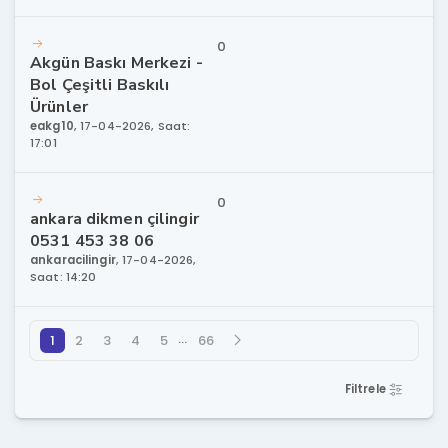
0
Akgün Baskı Merkezi -
Bol Çeşitli Baskılı
Ürünler
eakg10
,
17-04-2026, Saat:
17:01
0
ankara dikmen çilingir
0531 453 38 06
ankaracilingir
,
17-04-2026,
Saat: 14:20
…
1
2
3
4
5
66
Filtrele