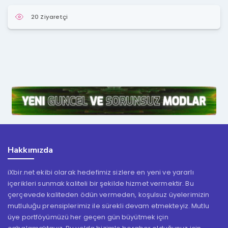
20 Ziyaretçi
Hakkımızda
iXbir.net ekibi olarak hedefimiz sizlere en yeni ve yararlı
içerikleri sunmak kaliteli bir şekilde hizmet vermektir. Bu
çerçevede kaliteden ödün vermeden, koşulsuz üyelerimizin
mutluluğu prensiplerimiz ile sürekli devam etmekteyiz. Mutlu
üye portföyümüzü her geçen gün büyütmek için