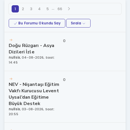
…
1
2
3
4
5
66
Bu Forumu Okundu Say
Sırala
0
Doğu Rüzgarı - Asya
Dizileri İzle
nullsix
,
04-08-2026, Saat:
14:45
0
NEV - Nişantaşı Eğitim
Vakfı Kurucusu Levent
Uysal’dan Eğitime
Büyük Destek
nullsix
,
03-08-2026, Saat:
20:55