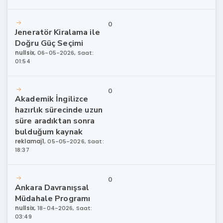
0
Jeneratör Kiralama ile
Doğru Güç Seçimi
nullsix
,
06-05-2026, Saat:
01:54
0
Akademik İngilizce
hazırlık sürecinde uzun
süre aradıktan sonra
bulduğum kaynak
reklamaj1
,
05-05-2026, Saat:
18:37
0
Ankara Davranışsal
Müdahale Programı
nullsix
,
18-04-2026, Saat:
03:49