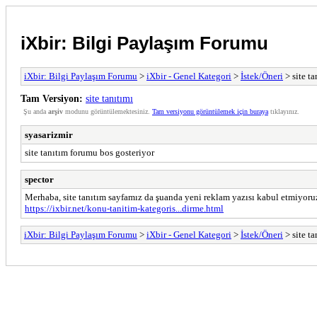
iXbir: Bilgi Paylaşım Forumu
iXbir: Bilgi Paylaşım Forumu
>
iXbir - Genel Kategori
>
İstek/Öneri
> site ta
Tam Versiyon:
site tanıtımı
Şu anda
arşiv
modunu görüntülemektesiniz.
Tam versiyonu görüntülemek için buraya
tıklayınız.
syasarizmir
site tanıtım forumu bos gosteriyor
spector
Merhaba, site tanıtım sayfamız da şuanda yeni reklam yazısı kabul etmiyoru
https://ixbir.net/konu-tanitim-kategoris...dirme.html
iXbir: Bilgi Paylaşım Forumu
>
iXbir - Genel Kategori
>
İstek/Öneri
> site ta