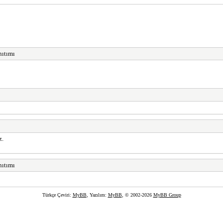
nıtımı
z.
nıtımı
Türkçe Çeviri:
MyBB
, Yazılım:
MyBB
, © 2002-2026
MyBB Group