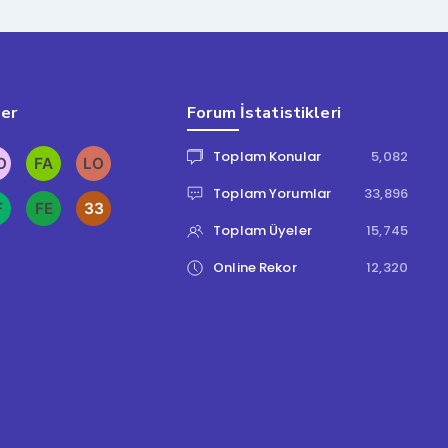
ler
Forum İstatistikleri
Toplam Konular
5,082
Toplam Yorumlar
33,896
Toplam Üyeler
15,745
Online Rekor
12,320