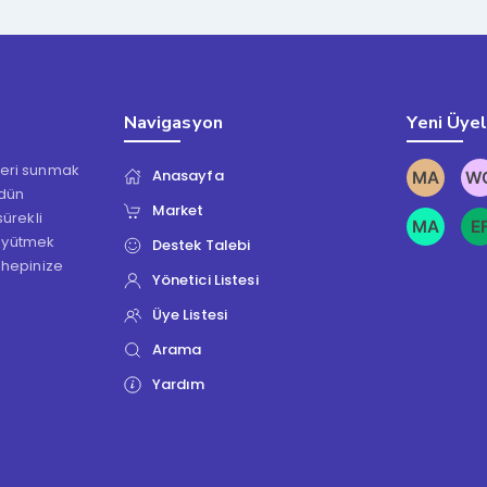
Navigasyon
Yeni Üye
kleri sunmak
Anasayfa
ödün
Market
ürekli
üyütmek
Destek Talebi
 hepinize
Yönetici Listesi
Üye Listesi
Arama
Yardım