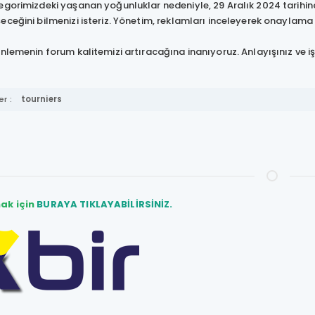
egorimizdeki yaşanan yoğunluklar nedeniyle, 29 Aralık 2024 tarihi
ceğini bilmenizi isteriz. Yönetim, reklamları inceleyerek onaylama
nlemenin forum kalitemizi artıracağına inanıyoruz. Anlayışınız ve işb
r :
tourniers
ak için
BURAYA TIKLAYABİLİRSİNİZ.