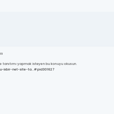
39
te tanıtımı yapmak isteyen bu konuyu okusun.
nu-ixbir-net-site-ta...#pid301627