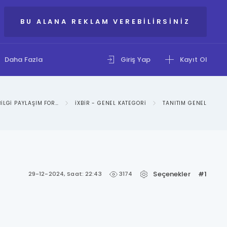
BU ALANA REKLAM VEREBILIRSINIZ
Daha Fazla
Giriş Yap
Kayıt Ol
IXBIR: BILGI PAYLAŞIM FORUMU
IXBIR - GENEL KATEGORI
TANITIM GENEL
Seçenekler
#1
3174
29-12-2024, Saat: 22:43