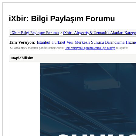
iXbir: Bilgi Paylaşım Forumu
iXbir: Bilgi Paylaşım Forumu
>
iXbir - Alışveriş & Uzmanlık Alanları Katego
Tam Versiyon:
İstanbul Türknet Veri Merkezli Sunucu Barındırma Hizme
Şu anda
arşiv
modunu görüntülemektesiniz.
Tam versiyonu görüntülemek için buraya
tıklayınız.
utopiabilisim