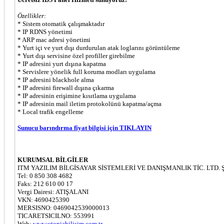
Özellikler:
* Sistem otomatik çalışmaktadır
* IP RDNS yönetimi
* ARP mac adresi yönetimi
* Yurt içi ve yurt dışı durdurulan atak loglarını görüntüleme
* Yurt dışı servisine özel profiller girebilme
* IP adresini yurt dışına kapatma
* Servislere yönelik full koruma modları uygulama
* IP adresini blackhole alma
* IP adresini firewall dışına çıkarma
* IP adresinin erişimine kısıtlama uygulama
* IP adresinin mail iletim protokolünü kapatma/açma
* Local trafik engelleme
Sunucu barındırma fiyat bilgisi için TIKLAYIN
KURUMSAL BİLGİLER
ITM YAZILIM BİLGİSAYAR SİSTEMLERİ VE DANIŞMANLIK TİC. LTD. Ş
Tel: 0 850 308 4682
Faks: 212 610 00 17
Vergi Dairesi: ATIŞALANI
VKN: 4690425390
MERSISNO: 0469042539000013
TICARETSICILNO: 553991
Web:
www.utopiabilisim.com.tr