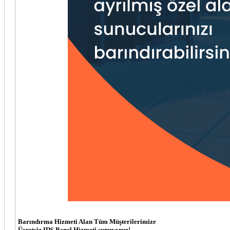
Barındırma Hizmeti Alan Tüm Müşterilerimize
Ücretsiz IDS Panel Hizmeti sunuyoruz!