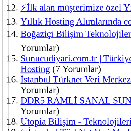
⚡İlk alan müşterimize özel Yı
Yıllık Hosting Alımlarında c
Boğaziçi Bilişim Teknolojile
Yorumlar)
Sunucudiyari.com.tr | Türkiy
Hosting
(7 Yorumlar)
İstanbul Türknet Veri Merke
Yorumlar)
DDR5 RAMLİ SANAL SUNUCU
Yorumlar)
Utopia Bilişim - Teknolojiler