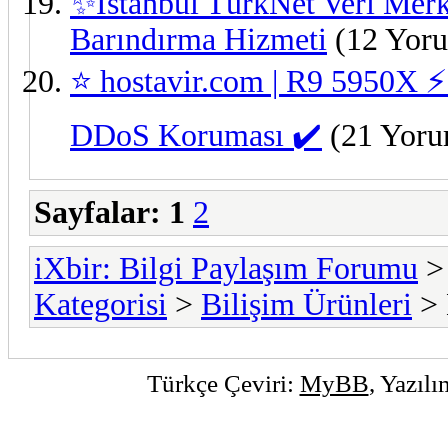
✨İstanbul TürkNet Veri Merk
Barındırma Hizmeti
(12 Yoru
⭐ hostavir.com | R9 5950X ⚡
DDoS Koruması ️✔️
(21 Yoru
Sayfalar:
1
2
iXbir: Bilgi Paylaşım Forumu
Kategorisi
>
Bilişim Ürünleri
> 
Türkçe Çeviri:
MyBB
, Yazıl