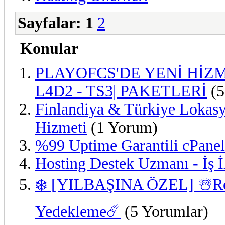
Sayfalar:
1
2
Konular
PLAYOFCS'DE YENİ HİZMETL
L4D2 - TS3| PAKETLERİ
(5
Finlandiya & Türkiye Lokasy
Hizmeti
(1 Yorum)
%99 Uptime Garantili cPanel
Hosting Destek Uzmanı - İş İ
❄️ [YILBAŞINA ÖZEL] ☃️Res
Yedekleme☄️
(5 Yorumlar)