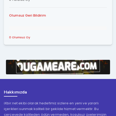
Olumsuz Geri Bildirim
0 Olumsuz Oy
Hakkımızda
iXbir.net ekibi olarak hedefimiz sizlere en yeni ve yararlı
içerikleri sunmak kaliteli bir şekilde hizmet vermektir. Bu
çerçevede kaliteden ödün vermeden, koşulsuz üyelerimizin