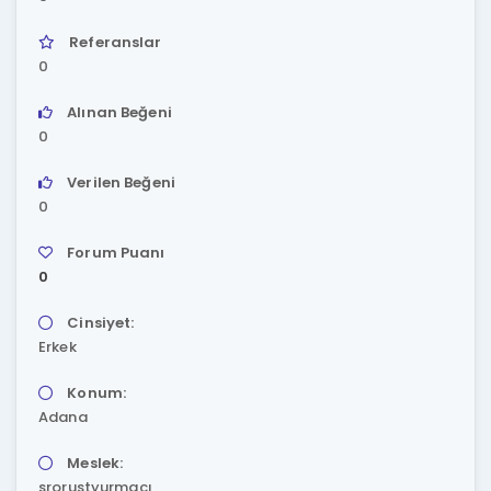
Referanslar
0
Alınan Beğeni
0
Verilen Beğeni
0
Forum Puanı
0
Cinsiyet:
Erkek
Konum:
Adana
Meslek:
srorustyurmacı