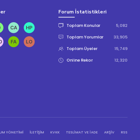
ler
Forum İstatistikleri
Toplam Konular
5,082
Toplam Yorumlar
33,905
Toplam Üyeler
15,749
Online Rekor
12,320
UM YÖNETIMI
İLETİŞİM
KVKK
TESLIMAT VE İADE
ARŞIV
RSS