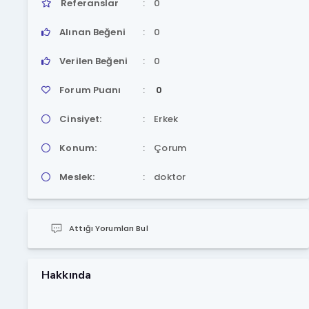
Referanslar
0
Alınan Beğeni
0
Verilen Beğeni
0
Forum Puanı
0
Cinsiyet:
Erkek
Konum:
Çorum
Meslek:
doktor
Attığı Yorumları Bul
Hakkında