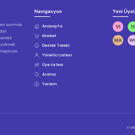
Navigasyon
Yeni Üye
kleri sunmak
Anasayfa
ödün
Market
ürekli
üyütmek
Destek Talebi
 hepinize
Yönetici Listesi
Üye Listesi
Arama
Yardım
FOR