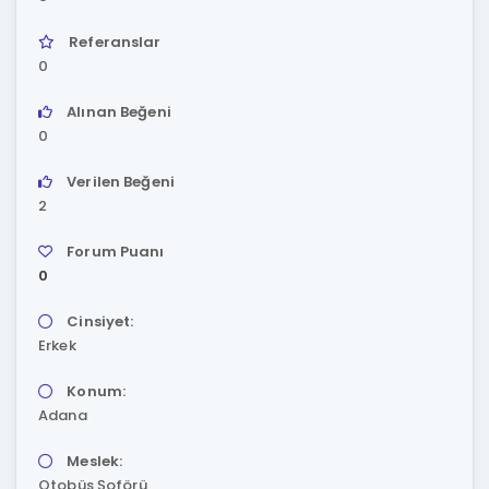
Referanslar
0
Alınan Beğeni
0
Verilen Beğeni
2
Forum Puanı
0
Cinsiyet:
Erkek
Konum:
Adana
Meslek:
Otobüs Şoförü