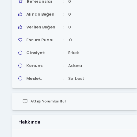
Referanslar
0
Alınan Beğeni
0
Verilen Beğeni
0
Forum Puanı
0
Cinsiyet:
Erkek
Konum:
Adana
Meslek:
Serbest
Attığı Yorumları Bul
Hakkında