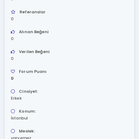
Referanslar
0
Alınan Beğeni
0
Verilen Beğeni
0
Forum Puanı
0
Cinsiyet:
Erkek
Konum:
İstanbul
Meslek:
varyemez