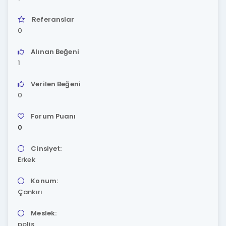
Referanslar
0
Alınan Beğeni
1
Verilen Beğeni
0
Forum Puanı
0
Cinsiyet:
Erkek
Konum:
Çankırı
Meslek:
polis