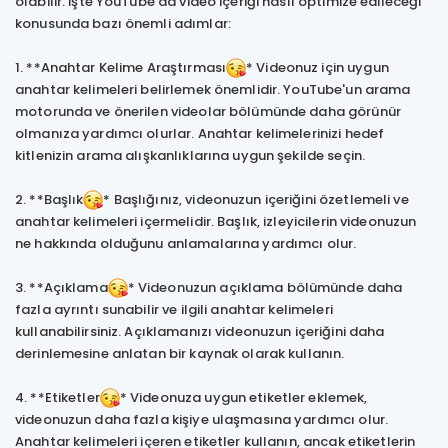
olabilir. İşte YouTube'da video içeriği nasıl optimize edileceği
konusunda bazı önemli adımlar:
1. **Anahtar Kelime Araştırması
* Videonuz için uygun
anahtar kelimeleri belirlemek önemlidir. YouTube'un arama
motorunda ve önerilen videolar bölümünde daha görünür
olmanıza yardımcı olurlar. Anahtar kelimelerinizi hedef
kitlenizin arama alışkanlıklarına uygun şekilde seçin.
2. **Başlık
* Başlığınız, videonuzun içeriğini özetlemeli ve
anahtar kelimeleri içermelidir. Başlık, izleyicilerin videonuzun
ne hakkında olduğunu anlamalarına yardımcı olur.
3. **Açıklama
* Videonuzun açıklama bölümünde daha
fazla ayrıntı sunabilir ve ilgili anahtar kelimeleri
kullanabilirsiniz. Açıklamanızı videonuzun içeriğini daha
derinlemesine anlatan bir kaynak olarak kullanın.
4. **Etiketler
* Videonuza uygun etiketler eklemek,
videonuzun daha fazla kişiye ulaşmasına yardımcı olur.
Anahtar kelimeleri içeren etiketler kullanın, ancak etiketlerin