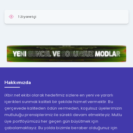
1 Ziyaretçi
Hakkımızda
iXbir.net ekibi olarak hedefimiz sizlere en yeni ve yararlı
içerikleri sunmak kaliteli bir şekilde hizmet vermektir. Bu
çerçevede kaliteden ödün vermeden, koşulsuz üyelerimizin
mutluluğu prensiplerimiz ile sürekli devam etmekteyiz. Mutlu
üye portföyümüzü her geçen gün büyütmek için
çabalamaktayız. Bu yolda bizimle beraber olduğunuz için