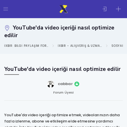
YouTube'da video içeriği nasıl optimize
edilir
IXBIR: BILGI PAYLAŞIM FORUMU
IXBIR - ALIŞVERIŞ & UZMANLIK ALANLARI KATEGORISI
SOSYAL M
YouTube'da video içeriği nasıl optimize edilir
cabbar
Forum Üyesi
YouTube'da video içeriği optimize etmek, videolarınızın daha
fazla izlenme, abone ve etkileşim elde etmesine yardımcı