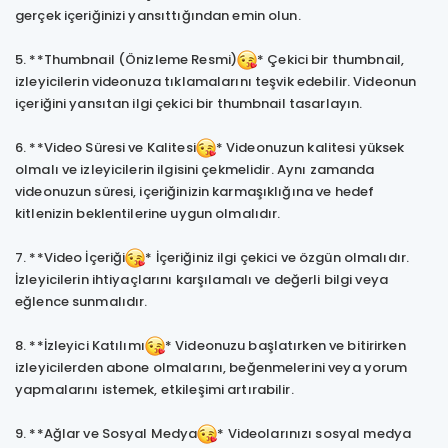
gerçek içeriğinizi yansıttığından emin olun.
5. **Thumbnail (Önizleme Resmi)
* Çekici bir thumbnail,
izleyicilerin videonuza tıklamalarını teşvik edebilir. Videonun
içeriğini yansıtan ilgi çekici bir thumbnail tasarlayın.
6. **Video Süresi ve Kalitesi
* Videonuzun kalitesi yüksek
olmalı ve izleyicilerin ilgisini çekmelidir. Aynı zamanda
videonuzun süresi, içeriğinizin karmaşıklığına ve hedef
kitlenizin beklentilerine uygun olmalıdır.
7. **Video İçeriği
* İçeriğiniz ilgi çekici ve özgün olmalıdır.
İzleyicilerin ihtiyaçlarını karşılamalı ve değerli bilgi veya
eğlence sunmalıdır.
8. **İzleyici Katılımı
* Videonuzu başlatırken ve bitirirken
izleyicilerden abone olmalarını, beğenmelerini veya yorum
yapmalarını istemek, etkileşimi artırabilir.
9. **Ağlar ve Sosyal Medya
* Videolarınızı sosyal medya