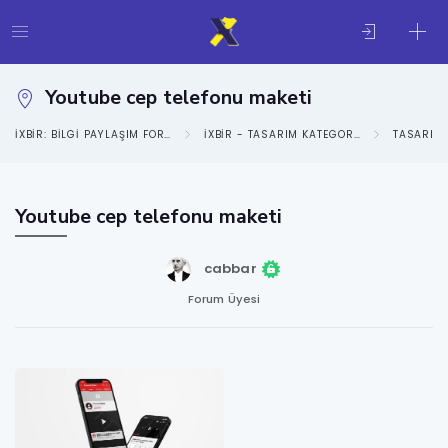
Youtube cep telefonu maketi
IXBIR: BILGI PAYLAŞIM FORUMU
IXBIR - TASARIM KATEGORISI
TASARIM 
Youtube cep telefonu maketi
cabbar
Forum Üyesi