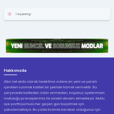
1 Ziyaretçi
Hakkımızda
iXbir.net ekibi olarak hedefimiz sizlere en yeni ve yararlı
içerikleri sunmak kaliteli bir şekilde hizmet vermektir. Bu
çerçevede kaliteden ödün vermeden, koşulsuz üyelerimizin
mutluluğu prensiplerimiz ile sürekli devam etmekteyiz. Mutlu
üye portföyümüzü her geçen gün büyütmek için
çabalamaktayız. Bu yolda bizimle beraber olduğunuz için