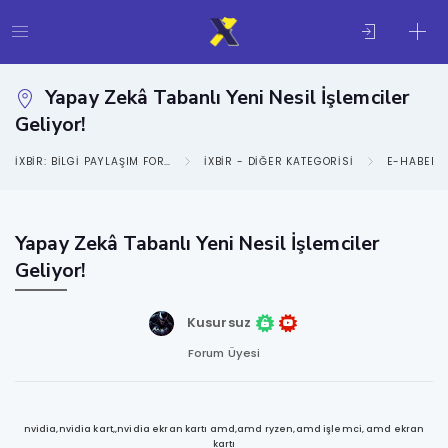
Yapay Zekâ Tabanlı Yeni Nesil İşlemciler
Geliyor!
IXBIR: BILGI PAYLAŞIM FORUMU
IXBIR - DIĞER KATEGORISI
E-HABER
Yapay Zekâ Tabanlı Yeni Nesil İşlemciler
Geliyor!
Kusursuz
Forum Üyesi
nvidia,nvidia kart,,nvidia ekran kartı amd,amd ryzen,amd işlemci, amd ekran
kartı