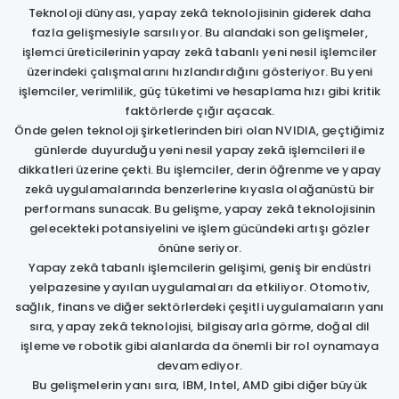
Teknoloji dünyası, yapay zekâ teknolojisinin giderek daha
fazla gelişmesiyle sarsılıyor. Bu alandaki son gelişmeler,
işlemci üreticilerinin yapay zekâ tabanlı yeni nesil işlemciler
üzerindeki çalışmalarını hızlandırdığını gösteriyor. Bu yeni
işlemciler, verimlilik, güç tüketimi ve hesaplama hızı gibi kritik
faktörlerde çığır açacak.
Önde gelen teknoloji şirketlerinden biri olan NVIDIA, geçtiğimiz
günlerde duyurduğu yeni nesil yapay zekâ işlemcileri ile
dikkatleri üzerine çekti. Bu işlemciler, derin öğrenme ve yapay
zekâ uygulamalarında benzerlerine kıyasla olağanüstü bir
performans sunacak. Bu gelişme, yapay zekâ teknolojisinin
gelecekteki potansiyelini ve işlem gücündeki artışı gözler
önüne seriyor.
Yapay zekâ tabanlı işlemcilerin gelişimi, geniş bir endüstri
yelpazesine yayılan uygulamaları da etkiliyor. Otomotiv,
sağlık, finans ve diğer sektörlerdeki çeşitli uygulamaların yanı
sıra, yapay zekâ teknolojisi, bilgisayarla görme, doğal dil
işleme ve robotik gibi alanlarda da önemli bir rol oynamaya
devam ediyor.
Bu gelişmelerin yanı sıra, IBM, Intel, AMD gibi diğer büyük