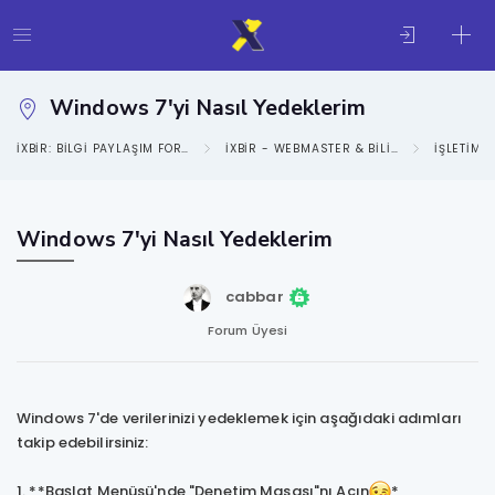
Windows 7'yi Nasıl Yedeklerim
IXBIR: BILGI PAYLAŞIM FORUMU
IXBIR - WEBMASTER & BILIŞIM KATEGORISI
İŞLETIM 
Windows 7'yi Nasıl Yedeklerim
cabbar
Forum Üyesi
Windows 7'de verilerinizi yedeklemek için aşağıdaki adımları
takip edebilirsiniz:
1. **Başlat Menüsü'nde "Denetim Masası"nı Açın
*