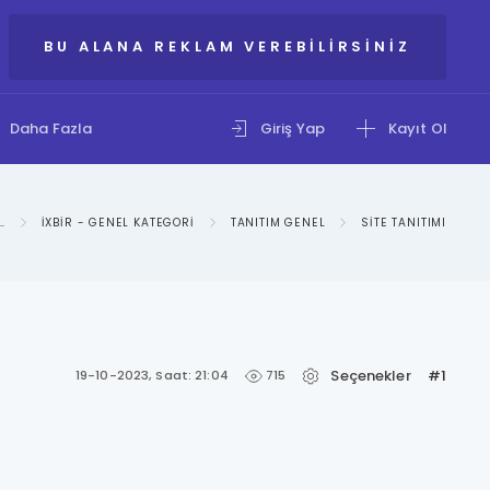
BU ALANA REKLAM VEREBILIRSINIZ
Daha Fazla
Giriş Yap
Kayıt Ol
ILGI PAYLAŞIM FORUMU
IXBIR - GENEL KATEGORI
TANITIM GENEL
SITE TANITIMI
Seçenekler
#1
715
19-10-2023, Saat: 21:04