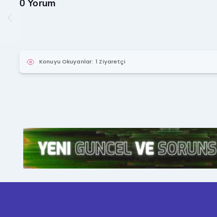
0 Yorum
Konuyu Okuyanlar:
1 Ziyaretçi