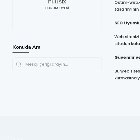
nullsix
Ostim-web.co
FORUM ÜYESI
tasarımının 
SEO Uyumlu
Web siteniz
siteden kola
Konuda Ara
Güvenilir v
Bu web sitesi
kurmasına ya