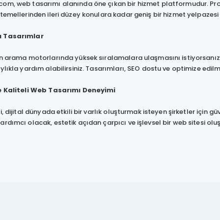
m, web tasarımı alanında öne çıkan bir hizmet platformudur. Profes
temellerinden ileri düzey konulara kadar geniş bir hizmet yelpazes
 Tasarımlar
in arama motorlarında yüksek sıralamalara ulaşmasını istiyorsanız
ylıkla yardım alabilirsiniz. Tasarımları, SEO dostu ve optimize edilm
e Kaliteli Web Tasarımı Deneyimi
, dijital dünyada etkili bir varlık oluşturmak isteyen şirketler için güve
rdımcı olacak, estetik açıdan çarpıcı ve işlevsel bir web sitesi oluş