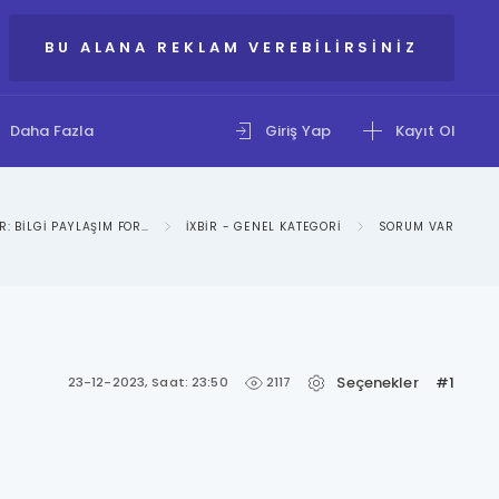
BU ALANA REKLAM VEREBILIRSINIZ
Daha Fazla
Giriş Yap
Kayıt Ol
IXBIR: BILGI PAYLAŞIM FORUMU
IXBIR - GENEL KATEGORI
SORUM VAR
Seçenekler
#1
2117
23-12-2023, Saat: 23:50