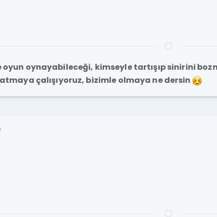
oyun oynayabileceği, kimseyle tartışıp sinirini boz
ratmaya çalışıyoruz, bizimle olmaya ne dersin
2