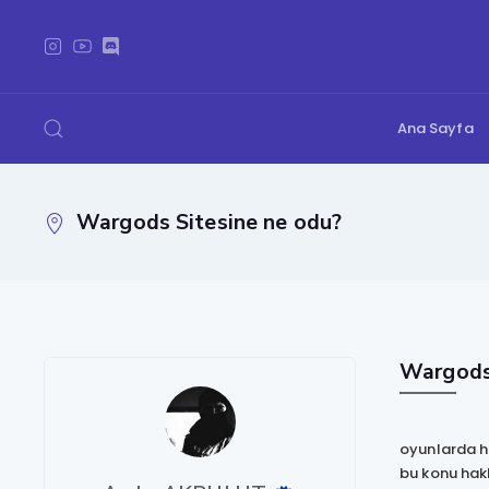
Ana Sayfa
Wargods Sitesine ne odu?
Wargods 
oyunlarda hi
bu konu hakk