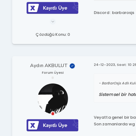
Discord : barbarosjs
Çözdüğü Konu: 0
Aydın AKBULUT
24-12-2023, Saat: 10:2
Forum Üyesi
BarBarOsjs Adlı Kull
Sistemsel bir ha
Veyatta genel bir ba
Son zamanlarda wg de