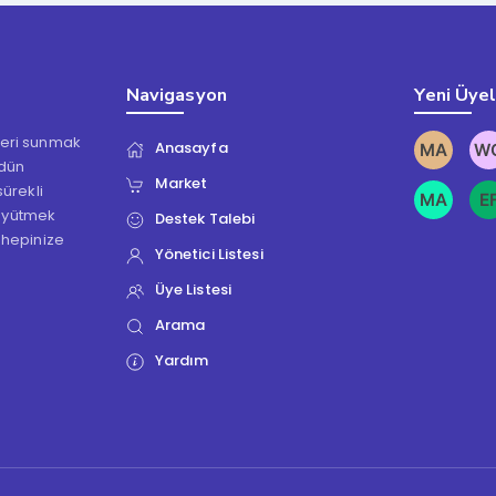
Navigasyon
Yeni Üye
kleri sunmak
Anasayfa
ödün
Market
ürekli
üyütmek
Destek Talebi
 hepinize
Yönetici Listesi
Üye Listesi
Arama
Yardım