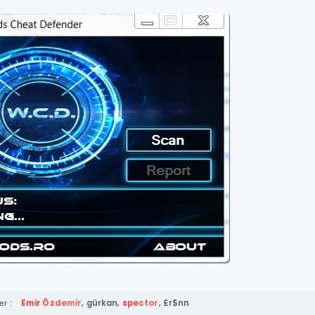
r :
Emir Özdemir
,
gürkan
,
spector
,
£r$nn