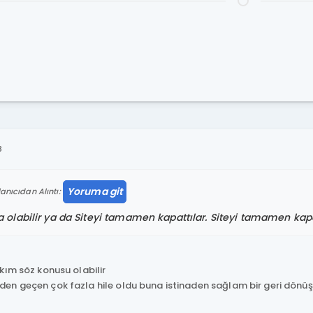
8
Yoruma git
anıcıdan Alıntı:
ta olabilir ya da Siteyi tamamen kapattılar. Siteyi tamamen ka
kım söz konusu olabilir
n geçen çok fazla hile oldu buna istinaden sağlam bir geri dönüş 