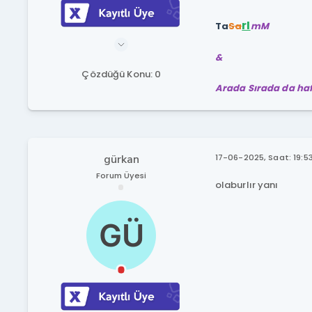
rI
Ta
Sa
mM
&
Çözdüğü Konu: 0
Arada Sırada da hafi
gürkan
17-06-2025, Saat: 19:5
Forum Üyesi
olaburlır yanı