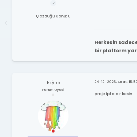
Çözdüğü Konu: 0
Herkesin sadece 
bir plaftorm ya
£r$nn
24-12-2023, Saat: 15:5
Forum Üyesi
proje iptaldir kesin