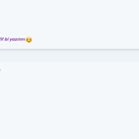
f bi yazılım
3