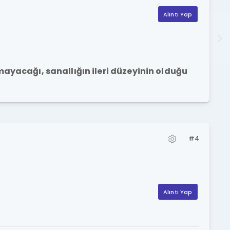
Alıntı Yap
mayacağı, sanallığın ileri düzeyinin olduğu
#4
Alıntı Yap