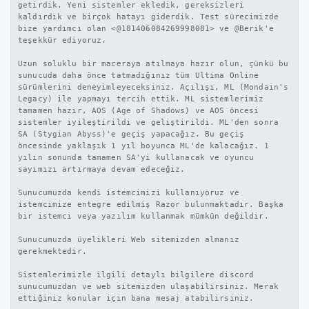
getirdik. Yeni sistemler ekledik, gereksizleri
kaldırdık ve birçok hatayı giderdik. Test sürecimizde
bize yardımcı olan <@181406084269998081> ve @Berik'e
teşekkür ediyoruz.
Uzun soluklu bir maceraya atılmaya hazır olun, çünkü bu
sunucuda daha önce tatmadığınız tüm Ultima Online
sürümlerini deneyimleyeceksiniz. Açılışı, ML (Mondain's
Legacy) ile yapmayı tercih ettik. ML sistemlerimiz
tamamen hazır, AOS (Age of Shadows) ve AOS öncesi
sistemler iyileştirildi ve geliştirildi. ML'den sonra
SA (Stygian Abyss)'e geçiş yapacağız. Bu geçiş
öncesinde yaklaşık 1 yıl boyunca ML'de kalacağız. 1
yılın sonunda tamamen SA'yi kullanacak ve oyuncu
sayımızı artırmaya devam edeceğiz.
Sunucumuzda kendi istemcimizi kullanıyoruz ve
istemcimize entegre edilmiş Razor bulunmaktadır. Başka
bir istemci veya yazılım kullanmak mümkün değildir.
Sunucumuzda üyelikleri Web sitemizden almanız
gerekmektedir.
Sistemlerimizle ilgili detaylı bilgilere discord
sunucumuzdan ve web sitemizden ulaşabilirsiniz. Merak
ettiğiniz konular için bana mesaj atabilirsiniz.