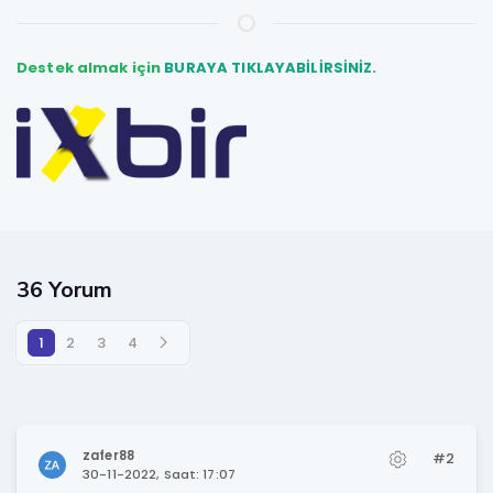
Destek almak için
BURAYA TIKLAYABİLİRSİNİZ.
36 Yorum
1
2
3
4
zafer88
#2
30-11-2022, Saat: 17:07