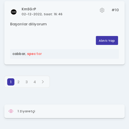
KmSGrP
#10
02-12-2022, Saat: 16:46
Başarılar diliyorum
Alıntı Yap
cabbar
,
spector
1
2
3
4
1 Ziyaretçi