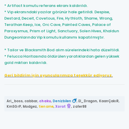
* Artifact komutu referans ekranı kaldırıldı.
* Vip ekranındaki yazılar görünür hale getirildi. Despise,
Destard, Deceit, Covetous, Fire, Hythloth, Shame, Wrong,
Terathan Keep, Ice, Orc Cave, Painted Caves, Palace of
Paroxysmus, Prism of Light, Sanctuary, Solen Hives, Khaldun
Dungeonlarında Vip komutu kullanımı kapatılmıştır.
* Tailor ve Blacksmith Bod alım sürelerindeki hata düzeltildi.
* Felucca Haritasında öldürülen yaratıklardan gelen yüksek
gold miktarı kaldırıldı.
Geri bildirim için oyuncularımıza teşekkür ediyoruz.
Ari_boss
,
cabbar
,
chaku
,
Denizbilen
,
El_Dragon
,
KaanÇakıR
,
KmSGrP
,
Modgez
,
tiename
,
Xorot
,
zafer88