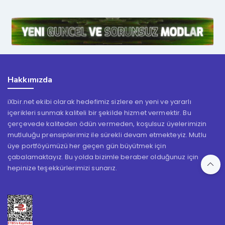
Hakkımızda
iXbir.net ekibi olarak hedefimiz sizlere en yeni ve yararlı
içerikleri sunmak kaliteli bir şekilde hizmet vermektir. Bu
çerçevede kaliteden ödün vermeden, koşulsuz üyelerimizin
mutluluğu prensiplerimiz ile sürekli devam etmekteyiz. Mutlu
üye portföyümüzü her geçen gün büyütmek için
çabalamaktayız. Bu yolda bizimle beraber olduğunuz için
hepinize teşekkürlerimizi sunarız.