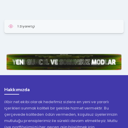
1 Ziyaretçi
Hakkımızda
iXbir.net ekibi olarak hedefimiz sizlere en yeni ve yararlı
içerikleri sunmak kaliteli bir şekilde hizmet vermektir. Bu
çerçevede kaliteden ödün vermeden, koşulsuz üyelerimizin
mutluluğu prensiplerimiz ile sürekli devam etmekteyiz. Mutlu
üye portföyümüzü her geçen gün büyütmek için