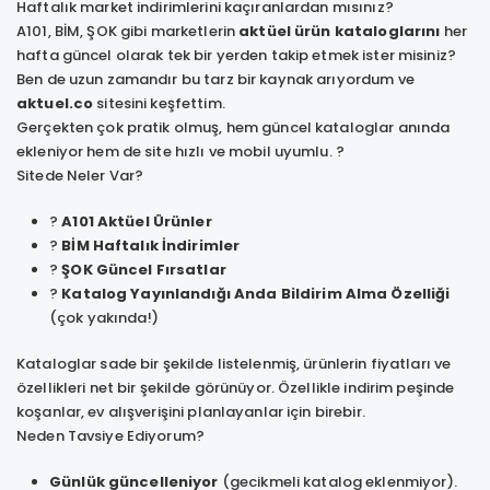
Haftalık market indirimlerini kaçıranlardan mısınız?
A101, BİM, ŞOK gibi marketlerin
aktüel ürün kataloglarını
her
hafta güncel olarak tek bir yerden takip etmek ister misiniz?
Ben de uzun zamandır bu tarz bir kaynak arıyordum ve
aktuel.co
sitesini keşfettim.
Gerçekten çok pratik olmuş, hem güncel kataloglar anında
ekleniyor hem de site hızlı ve mobil uyumlu. ?
Sitede Neler Var?
?
A101 Aktüel Ürünler
?
BİM Haftalık İndirimler
?
ŞOK Güncel Fırsatlar
?
Katalog Yayınlandığı Anda Bildirim Alma Özelliği
(çok yakında!)
Kataloglar sade bir şekilde listelenmiş, ürünlerin fiyatları ve
özellikleri net bir şekilde görünüyor. Özellikle indirim peşinde
koşanlar, ev alışverişini planlayanlar için birebir.
Neden Tavsiye Ediyorum?
Günlük güncelleniyor
(gecikmeli katalog eklenmiyor).