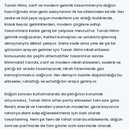
Tunalı Hilmi, zarif ve modern gelinlik tasarımlarıyla düğün
hazırlığında olan gelin adaylarının ilk tercihlerinden biridir. Her
zevke ve bütçeye uygun modellerin yer aldığı butiklerde,
klasik beyaz gelinliklerden, modern çizgilere sahip
tasarımlara kadar geniş bir yelpaze mevcuttur. Tunalı Hilmi
gelinlik mağazaları, kaliteli kumaşları ve ustalıkla işlenmiş
detaylarıyla dikkat çekiyor. Daha sade ama yine de şık bir
görünüm arayan gelinler için Tunalı Hilmi nikah elbisesi
konusunda da çeşitli alternatifler tasarımlar sizinle.
Minimalist tarzda, zarif ve modern nikah elbiseleri, sadelik ve
şıklığı bir arada tasarlayarak, nikah töreninizde göz
kamaştırmanızı sağlıyor. Her detayın özenle düşünüldüğü bu
elbiseler, rahatlığı ve estetiği bir araya getiriyor.
Düğün sonrası kutlamalarda da şıklığınızı korumak
istiyorsanız, Tunalı Hilmi after party elbiseleri tam size göre.
Renkli, enerjik ve trendleri yansıtan modeller, gece boyunca
rahatça dans edip eğlenebilmeniz için özel olarak
tasarlanmış. Hem şık hem de rahat olan bu elbiselerle, düğün
sonrası partinizde de tüm gözler sizin üzerinizde olacak.