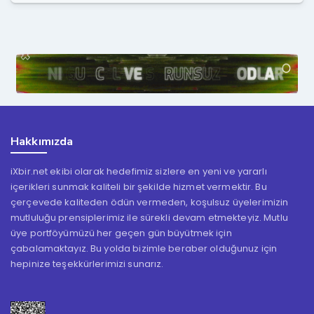
Hakkımızda
iXbir.net ekibi olarak hedefimiz sizlere en yeni ve yararlı
içerikleri sunmak kaliteli bir şekilde hizmet vermektir. Bu
çerçevede kaliteden ödün vermeden, koşulsuz üyelerimizin
mutluluğu prensiplerimiz ile sürekli devam etmekteyiz. Mutlu
üye portföyümüzü her geçen gün büyütmek için
çabalamaktayız. Bu yolda bizimle beraber olduğunuz için
hepinize teşekkürlerimizi sunarız.