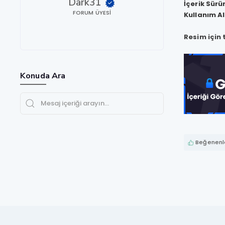
Dark31
İçerik Sürü
FORUM ÜYESI
Kullanım A
Resim için t
Konuda Ara
Beğenenle