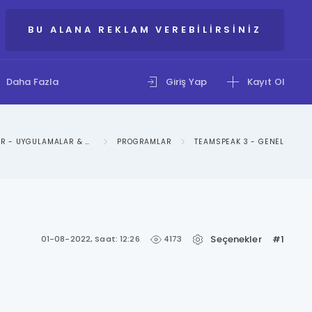
BU ALANA REKLAM VEREBILIRSINIZ
Daha Fazla
Giriş Yap
Kayıt Ol
IXBIR - UYGULAMALAR & SOSYAL MEDYA KATEGORISI
PROGRAMLAR
TEAMSPEAK 3 - GENEL
Seçenekler
#1
4173
01-08-2022, Saat: 12:26