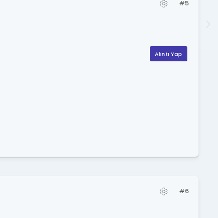
#5
Alıntı Yap
#6