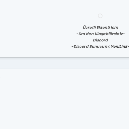
Ücretli Eklenti Icin
-Dm'den Ulaşabilirsiniz-
Discord
-Discord Sunucum:
YeniLink
6