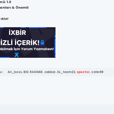
mü: 1.0
lanları & Önemli
ıkla!
r :
Ari_boss
,
BIG RAGNAR
,
cabbar
,
Es_team22
,
spector
,
zafer88