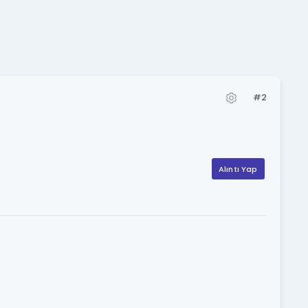
#2
Alıntı Yap