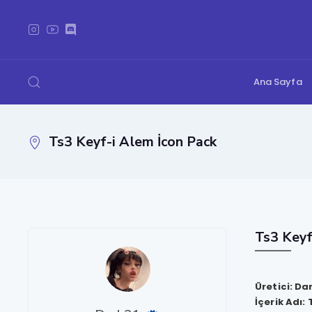
Ana Sayfa
Ts3 Keyf-i Alem İcon Pack
Ts3 Keyf
Üretici: Da
İçerik Adı: 