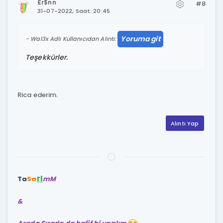
£r$nn
#8
31-07-2022, Saat: 20:45
Yoruma git
Wal3x Adlı Kullanıcıdan Alıntı:
Teşekkürler.
Rica ederim.
Alıntı Yap
rI
Ta
Sa
mM
&