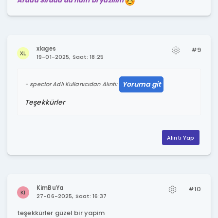
Arada Sırada da hafif bi yazılım
xlages
#9
19-01-2025, Saat: 18:25
Yoruma git
spector Adlı Kullanıcıdan Alıntı:
Teşekkürler
Alıntı Yap
KimBuYa
#10
27-06-2025, Saat: 16:37
teşekkürler güzel bir yapim