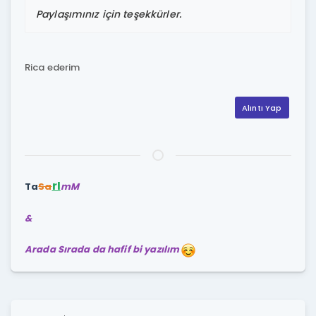
Paylaşımınız için teşekkürler.
Rica ederim
Alıntı Yap
rI
Ta
Sa
mM
&
Arada Sırada da hafif bi yazılım