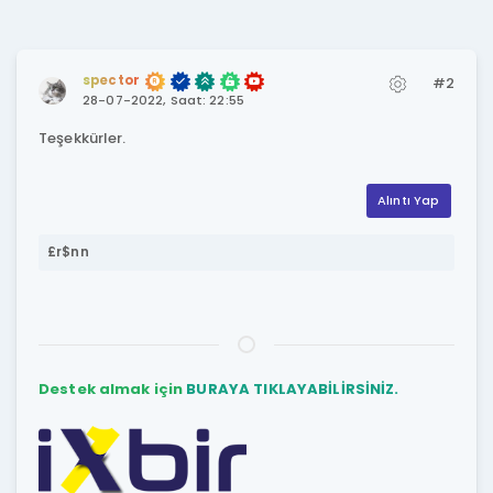
spector
#2
28-07-2022, Saat: 22:55
Teşekkürler.
Alıntı Yap
£r$nn
Destek almak için
BURAYA TIKLAYABİLİRSİNİZ.