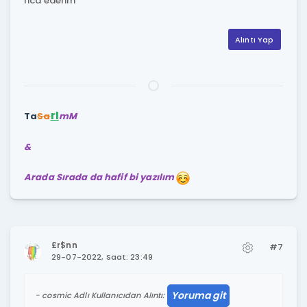
rica ederim
Alıntı Yap
rI
Ta
Sa
mM
&
Arada Sırada da hafif bi yazılım
£r$nn
#7
29-07-2022, Saat: 23:49
Yoruma git
cosmic Adlı Kullanıcıdan Alıntı: