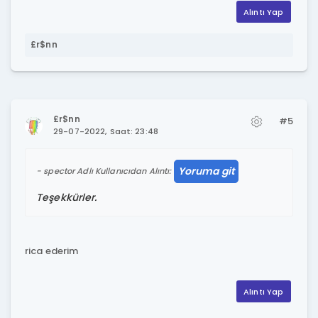
Alıntı Yap
£r$nn
£r$nn
#5
29-07-2022, Saat: 23:48
Yoruma git
spector Adlı Kullanıcıdan Alıntı:
Teşekkürler.
rica ederim
Alıntı Yap