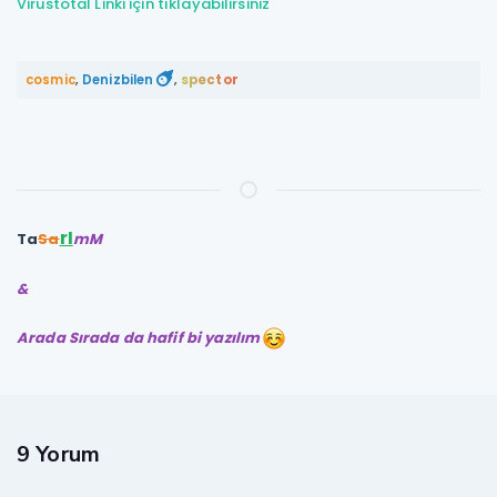
Virustotal Linki için tıklayabilirsiniz
cosmic
,
Denizbilen
,
spector
rI
Ta
Sa
mM
&
Arada Sırada da hafif bi yazılım
9 Yorum