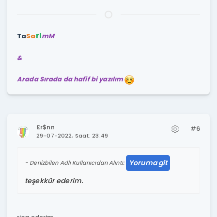
rI
Ta
Sa
mM
&
Arada Sırada da hafif bi yazılım
£r$nn
#6
29-07-2022, Saat: 23:49
Yoruma git
Denizbilen Adlı Kullanıcıdan Alıntı:
teşekkür ederim.