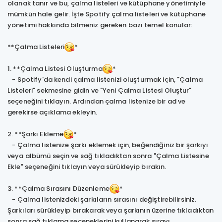
olanak tanır ve bu, çalma listeleri ve kütüphane yönetimiyle
mümkün hale gelir. İşte Spotify çalma listeleri ve kütüphane
yönetimi hakkında bilmeniz gereken bazı temel konular:
**Çalma Listeleri
*
1. **Çalma Listesi Oluşturma
*
- Spotify'da kendi çalma listenizi oluşturmak için, "Çalma
Listeleri" sekmesine gidin ve "Yeni Çalma Listesi Oluştur"
seçeneğini tıklayın. Ardından çalma listenize bir ad ve
gerekirse açıklama ekleyin.
2. **Şarkı Ekleme
*
- Çalma listenize şarkı eklemek için, beğendiğiniz bir şarkıyı
veya albümü seçin ve sağ tıkladıktan sonra "Çalma Listesine
Ekle" seçeneğini tıklayın veya sürükleyip bırakın.
3. **Çalma Sırasını Düzenleme
*
- Çalma listenizdeki şarkıların sırasını değiştirebilirsiniz.
Şarkıları sürükleyip bırakarak veya şarkının üzerine tıkladıktan
sonra sağ tıklama seçeneklerini kullanarak sırayı