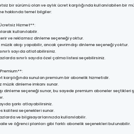
etsiz bir sürümü olan ve aylık ücret karşılığında kullanılabilen bir m
e hakkında temel bilgiler:
 Ücretsiz Hizmet**:
larak kullanılabilir.
erir ve reklamsız dinleme seçeneği yoktur.
müzik akışı yapabilir, ancak çevrimdışı dinleme seçeneği yoktur.
ınırlı sayıda atlatabilirsiniz.
zlarda sınırlı sayıda özel çalma listesi seçebilirsiniz.
y Premium**:
t karşılığında sunulan premium bir abonelik hizmetidir.
 müzik dinleme imkanı sunar.
 dinleme seçeneği sunar, bu sayede premium aboneler seçtikleri şark
er.
ayıda şarkı atlayabilirsiniz.
 kalitesi seçenekleri sunar.
zlarda ve bilgisayarlarınızda kullanılabilir.
le ve öğrenci planları gibi farklı abonelik seçenekleri bulunabilir.