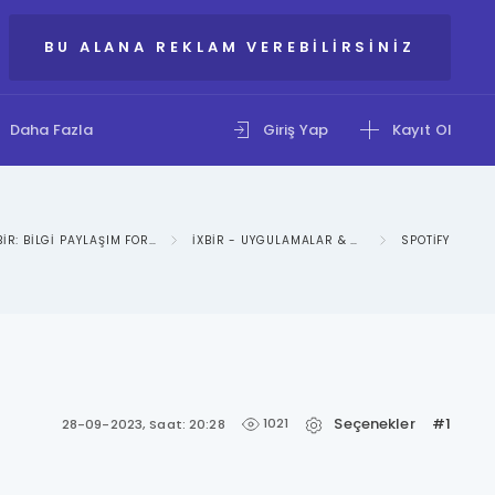
BU ALANA REKLAM VEREBILIRSINIZ
Daha Fazla
Giriş Yap
Kayıt Ol
IXBIR: BILGI PAYLAŞIM FORUMU
IXBIR - UYGULAMALAR & SOSYAL MEDYA KATEGORISI
SPOTIFY
Seçenekler
#1
1021
28-09-2023, Saat: 20:28