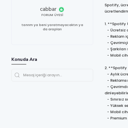
Spotify, ücr
cabbar
ücretlendirm
FORUM ÜYESI
1. **Spotify
tanrım ya beni yaratmayacaktın ya
da arapları
- Ücretsiz o
- Reklam iç
- Çevrimiçi 
- Şarkıları s
- Mobil ciha
Konuda Ara
2. **Spotif
- Aylık ücre
- Reklamsız
- Çevrimdışı
dinleyebilirl
- Sınırsız s
- Yüksek ses
- Mobil ciha
- Premium ai