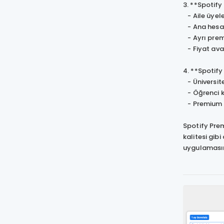
3. **Spotify
- Aile üyele
- Ana hesap 
- Ayrı premiu
- Fiyat avan
4. **Spotif
- Üniversite
- Öğrenci k
- Premium hi
Spotify Prem
kalitesi gib
uygulamasını