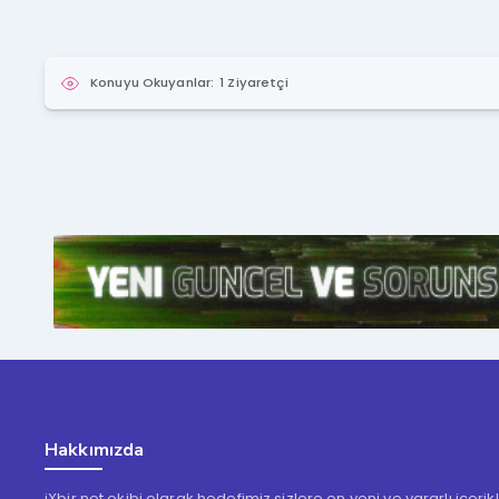
Konuyu Okuyanlar:
1 Ziyaretçi
Hakkımızda
iXbir.net ekibi olarak hedefimiz sizlere en yeni ve yararlı içeri