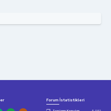
ler
Forum İstatistikleri
Toplam Konular
5,082