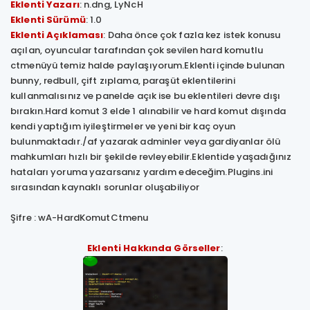
Eklenti Yazarı
: n.dng, LyNcH
Eklenti Sürümü
: 1.0
Eklenti Açıklaması
: Daha önce çok fazla kez istek konusu
açılan, oyuncular tarafından çok sevilen hard komutlu
ctmenüyü temiz halde paylaşıyorum.Eklenti içinde bulunan
bunny, redbull, çift zıplama, paraşüt eklentilerini
kullanmalısınız ve panelde açık ise bu eklentileri devre dışı
bırakın.Hard komut 3 elde 1 alınabilir ve hard komut dışında
kendi yaptığım iyileştirmeler ve yeni bir kaç oyun
bulunmaktadır./af yazarak adminler veya gardiyanlar ölü
mahkumları hızlı bir şekilde revleyebilir.Eklentide yaşadığınız
hataları yoruma yazarsanız yardım edeceğim.Plugins.ini
sırasından kaynaklı sorunlar oluşabiliyor
Şifre : wA-HardKomutCtmenu
Eklenti Hakkında Görseller
: