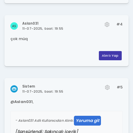
Aslan031
#4
11-07-2025, Saat: 19:55
çok müq
Alıntı Yap
Sistem
#5
11-07-2025, Saat: 19:55
@
Aslan031
,
Yoruma git
Aslan031 Adlı Kullanıcıdan Alıntı:
[Sansürlendi: Sakıncalı içerik]