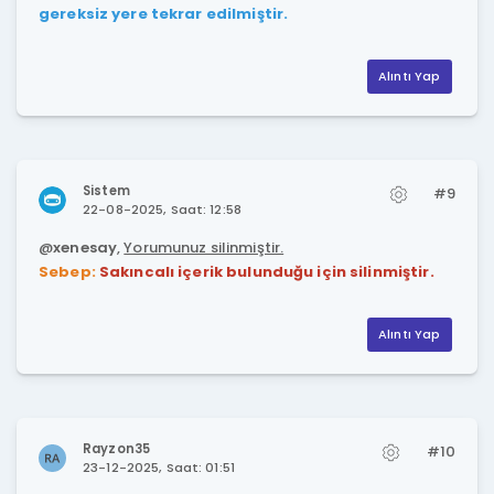
gereksiz yere tekrar edilmiştir.
Alıntı Yap
Sistem
#9
22-08-2025, Saat: 12:58
@
xenesay
,
Yorumunuz silinmiştir.
Sebep:
Sakıncalı içerik bulunduğu için silinmiştir.
Alıntı Yap
Rayzon35
#10
23-12-2025, Saat: 01:51