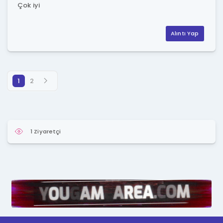
Çok iyi
Alıntı Yap
1
2
1 Ziyaretçi