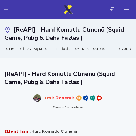
[ReAPI] - Hard Komutlu Ctmenü (Squid
Game, Pubg & Daha Fazlası)
IXBIR: BILGI PAYLAŞIM FORUMU
IXBIR - OYUNLAR KATEGORISI
OYUN GE
[ReAPI] - Hard Komutlu Ctmenü (Squid
Game, Pubg & Daha Fazlası)
Emir Özdemir
Forum Sorumlusu
Eklenti İsmi
: Hard Komutlu Ctmenü