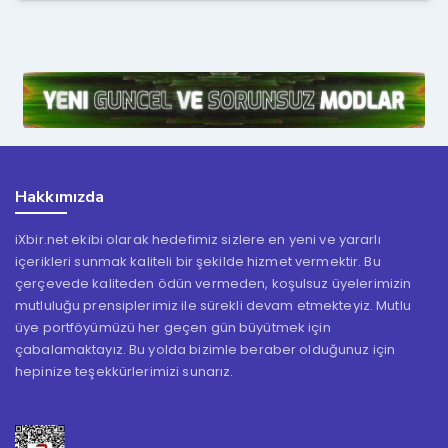
Hakkımızda
iXbir.net ekibi olarak hedefimiz sizlere en yeni ve yararlı
içerikleri sunmak kaliteli bir şekilde hizmet vermektir. Bu
çerçevede kaliteden ödün vermeden, koşulsuz üyelerimizin
mutluluğu prensiplerimiz ile sürekli devam etmekteyiz. Mutlu
üye portföyümüzü her geçen gün büyütmek için
çabalamaktayız. Bu yolda bizimle beraber olduğunuz için
hepinize teşekkürlerimizi sunarız.