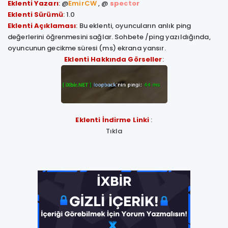
Eklenti Yazarı
: @
EmirCW
, @
spector
Eklenti Sürümü
: 1.0
Eklenti Açıklaması
: Bu eklenti, oyuncuların anlık ping
değerlerini öğrenmesini sağlar. Sohbete /ping yazıldığında,
oyuncunun gecikme süresi (ms) ekrana yansır.
Eklenti Hakkında Görseller
:
Eklenti İndirme Linki
:
Tıkla