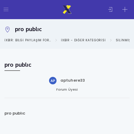
pro publıc
IXBIR: BILGI PAYLAŞIM FORUMU
IXBIR - DIĞER KATEGORISI
SILINMIŞ 
pro publıc
aptuhere33
Forum Üyesi
pro publıc