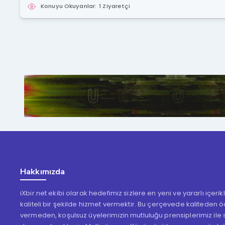
Konuyu Okuyanlar:
1 Ziyaretçi
Hakkımızda
iXbir.net ekibi olarak hedefimiz sizlere en yeni ve yararlı içeri
kaliteli bir şekilde hizmet vermektir. Bu çerçevede kaliteden 
vermeden, koşulsuz üyelerimizin mutluluğu prensiplerimiz ile s