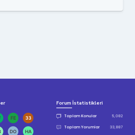
ler
Forum İstatistikleri
Toplam Konular
5,082
Toplam Yorumlar
33,887