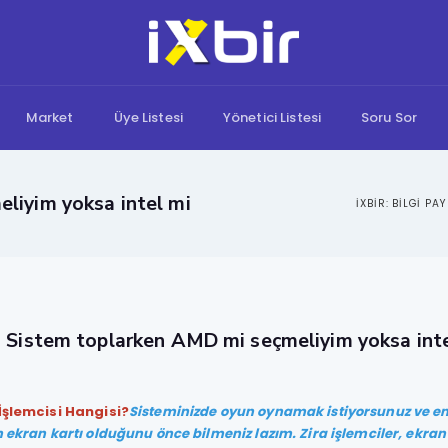
Market
Üye Listesi
Yönetici Listesi
Soru Sor
liyim yoksa intel mi
n Sistem toplarken AMD mi seçmeliyim yoksa int
 İşlemcisi Hangisi?
Sisteminizde oyun oynamak istiyorsunuz ve en 
n ekran kartı olduğunu önce bilmeniz lazım. Zira işlemciler, ekran