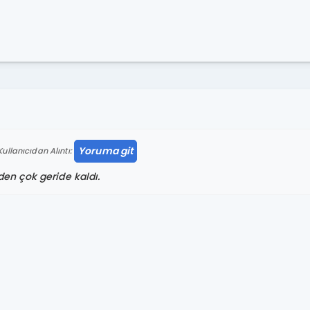
Yoruma git
ullanıcıdan Alıntı:
en çok geride kaldı.