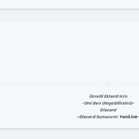
4
Ücretli Eklenti Icin
-Dm'den Ulaşabilirsiniz-
Discord
-Discord Sunucum:
YeniLink