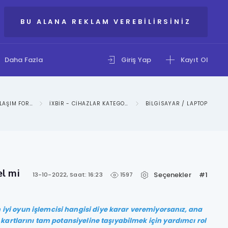
BU ALANA REKLAM VEREBILIRSINIZ
Daha Fazla
Giriş Yap
Kayıt Ol
IXBIR: BILGI PAYLAŞIM FORUMU
IXBIR - CIHAZLAR KATEGORISI
BILGISAYAR / LAPTOP
el mi
Seçenekler
#1
1597
13-10-2022, Saat: 16:23
iyi oyun işlemcisi hangisi diye karar veremiyorsanız, ana
 kartlarını tam potansiyeline taşıyabilmek için yardımcı rol