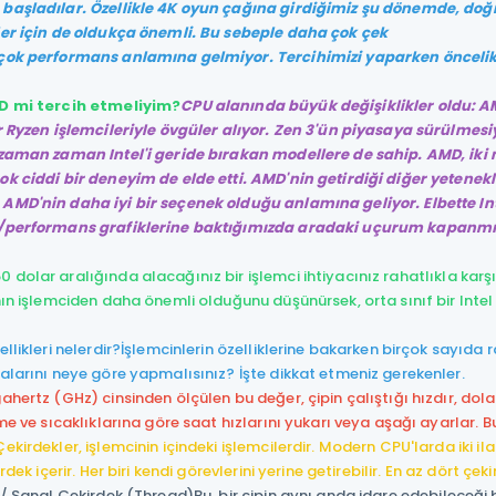
başladılar. Özellikle 4K oyun çağına girdiğimiz şu dönemde, doğ
ler için de oldukça önemli. Bu sebeple daha çok çek
çok performans anlamına gelmiyor. Tercihimizi yaparken öncelik
D mi tercih etmeliyim?
CPU alanında büyük değişiklikler oldu: AM
r Ryzen işlemcileriyle övgüler alıyor. Zen 3'ün piyasaya sürülmesiy
zaman zaman Intel'i geride bırakan modellere de sahip. AMD, iki n
ok ciddi bir deneyim de elde etti. AMD'nin getirdiği diğer yetenek
AMD'nin daha iyi bir seçenek olduğu anlamına geliyor. Elbette In
t/performans grafiklerine baktığımızda aradaki uçurum kapanmı
0 dolar aralığında alacağınız bir işlemci ihtiyacınız rahatlıkla kar
nın işlemciden daha önemli olduğunu düşünürsek, orta sınıf bir Intel
llikleri nelerdir?
İşlemcinlerin özelliklerine bakarken birçok sayıda
alarını neye göre yapmalısınız? İşte dikkat etmeniz gerekenler.
ahertz (GHz) cinsinden ölçülen bu değer, çipin çalıştığı hızdır, do
eme ve sıcaklıklarına göre saat hızlarını yukarı veya aşağı ayarla
Çekirdekler, işlemcinin içindeki işlemcilerdir. Modern CPU'larda iki i
irdek içerir. Her biri kendi görevlerini yerine getirebilir. En az dört çe
 / Sanal Çekirdek (Thread)
Bu, bir çipin aynı anda idare edebileceği 