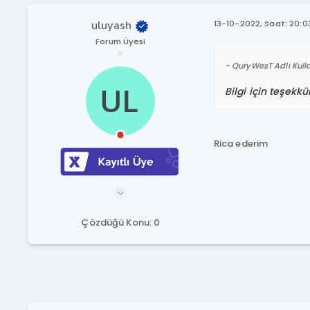
uluyash
13-10-2022, Saat: 20:0
Forum Üyesi
QuryWesT Adlı Kulla
Bilgi için teşekkür
Rica ederim
Çözdüğü Konu: 0