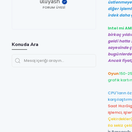
uluyash
üstlenmeye 
FORUM ÜYESI
diğer işlem
irdek daha 
Intel mi AM
birkaç yıldı
geldi hatta 
Konuda Ara
sayesinde ç
bugünlerde 
Ancak fiya
Oyun
150-25
grafik kartı
CPU'ların öze
karşılaştırm
Saat Hızı
Gig
işlemci, işl
Çekirdekler
ila sekiz çek
İş Parçacığı