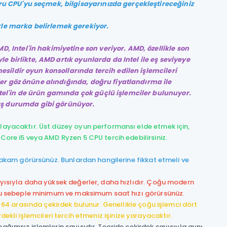
ru CPU'yu seçmek, bilgisayarınızda gerçekleştireceğiniz
le marka belirlemek gerekiyor.
D, Intel'in hakimiyetine son veriyor. AMD, özellikle son
le birlikte, AMD artık oyunlarda da Intel ile eş seviyeye
esildir oyun konsollarında tercih edilen işlemcileri
ler göz önüne alındığında, doğru fiyatlandırma ile
tel'in de ürün gamında çok güçlü işlemciler bulunuyor.
ş durumda gibi görünüyor.
şılayacaktır. Üst düzey oyun performansı elde etmek için,
 Core i5 veya AMD Ryzen 5 CPU tercih edebilirsiniz.
 rakam görürsünüz. Bunlardan hangilerine fikkat etmeli ve
layısıyla daha yüksek değerler, daha hızlıdır. Çoğu modern
r. Bu sebeple minimum ve maksimum saat hızı görürsünüz.
la 64 arasında çekirdek bulunur. Genellikle çoğu işlemci dört
kirdekli işlemcileri tercih etmeniz işinize yarayacaktır.
bağımsız işlemlerin sayısıdır. Teoride çekirdek sayısıyla aynı