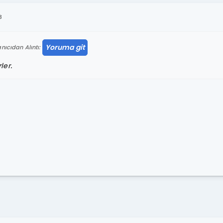
3
Yoruma git
nıcıdan Alıntı:
ler.