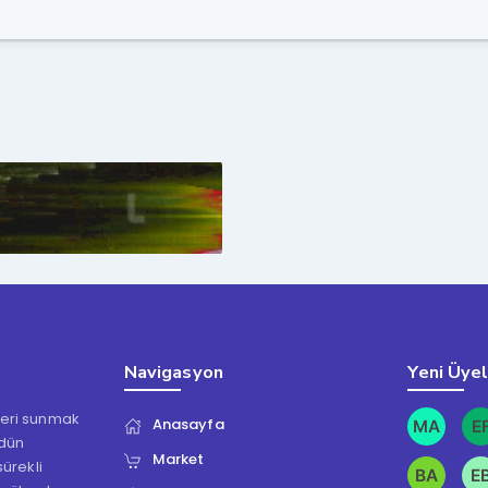
Navigasyon
Yeni Üye
kleri sunmak
Anasayfa
ödün
Market
ürekli