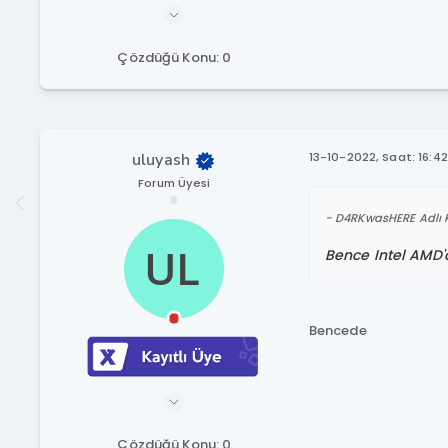
Çözdüğü Konu: 0
uluyash
13-10-2022, Saat: 16:42
Forum Üyesi
D4RKwasHERE Adlı K
Bence Intel AMD'd
Bencede
Çözdüğü Konu: 0