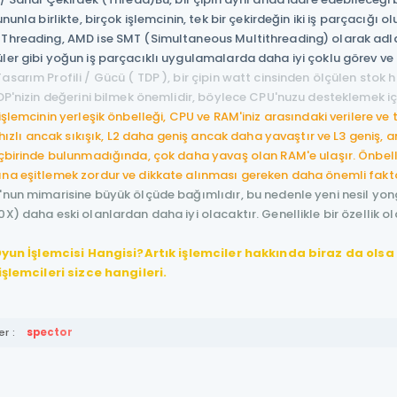
ununla birlikte, birçok işlemcinin, tek bir çekirdeğin iki iş parçacığı
hreading, AMD ise SMT (Simultaneous Multithreading) olarak adland
er gibi yoğun iş parçacıklı uygulamalarda daha iyi çoklu görev ve
asarım Profili / Gücü ( TDP ), bir çipin watt cinsinden ölçülen stok
DP'nizin değerini bilmek önemlidir, böylece CPU'nuzu desteklemek i
 işlemcinin yerleşik önbelleği, CPU ve RAM'iniz arasındaki verilere ve 
n hızlı ancak sıkışık, L2 daha geniş ancak daha yavaştır ve L3 geniş, 
içbirinde bulunmadığında, çok daha yavaş olan RAM'e ulaşır. Önbell
na eşitlemek zordur ve dikkate alınması gereken daha önemli faktör
'nun mimarisine büyük ölçüde bağımlıdır, bu nedenle yeni nesil yonga
X) daha eski olanlardan daha iyi olacaktır. Genellikle bir özellik o
 Oyun İşlemcisi Hangisi?
Artık işlemciler hakkında biraz da olsa 
işlemcileri sizce hangileri.
r :
spector