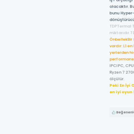
olacaktır. B
bunu Hyper-T
dönüştürücül
TDP
Termal T
miktarıdır.T
Önbellek
Bir
vardır: L1 e
yerlerden h
performansı
IPC
IPC, CPU
Ryzen 7 2700
ölçülür.
Peki En İyi
en iyi oyun 
Beğenenle