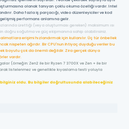
 oluşturmasına olanak tanıyan çoklu okuma özelliği vardır. Intel
ırır. Daha fazla iş parçacığı, video düzenleyiciler ve kod
 gelişmiş performans anlamına gelir.
 hızlarında ürettiği (veya oluşturması gereken) maksimum ısı
çin doğru soğutma ve güç ekipmanına sahip olabilirsiniz.
talimatlara erişimi hızlandırmak için kullanılır. Üç tür önbellek
ancak nispeten ağırdır. Bir CPU'nun ihtiyaç duyduğu veriler bu
ek boyutu çok da önemli değildir. Zira gerçek dünya
ler vardır.
lar (örneğin: Zen2 ile bir Ryzen 7 3700X ve Zen + ile bir
larak listelenmez ve genellikle kıyaslama testi yoluyla
bilginiz oldu. Bu bilgiler doğrultusunda alabileceğiniz