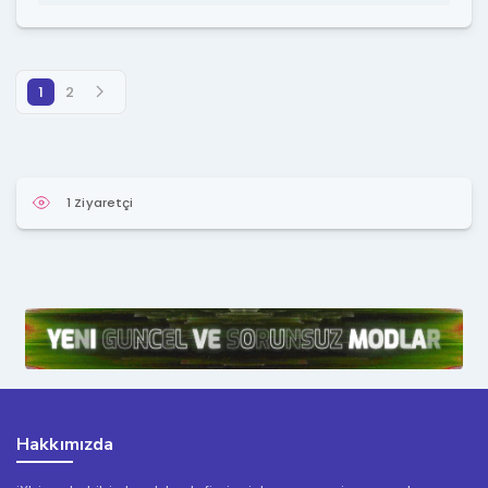
1
2
1 Ziyaretçi
Hakkımızda