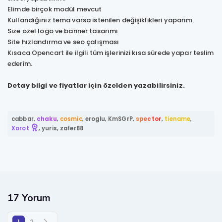
Elimde birçok modül mevcut
Kullandığınız tema varsa istenilen değişiklikleri yaparım.
Size özel logo ve banner tasarımı
Site hızlandırma ve seo çalışması
Kısaca Opencart ile ilgili tüm işlerinizi kısa sürede yapar teslim
ederim.
Detay bilgi ve fiyatlar için özelden yazabilirsiniz.
cabbar
,
chaku
,
cosmic
,
eroglu
,
KmSGrP
,
spector
,
tiename
,
Xorot
,
yuris
,
zafer88
17 Yorum
1
2