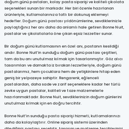
doğum günü pastaları, kolay pasta siparişi ve kaliteli çikolata
seçenekleri sunan bir markadır. Her biri özenle hazırlanan
ürünleriyle, kutlamalarınıza tatlı bir dokunuş eklemeyi
hedefler.
Doğum günü pastası
yıldönümlerine, sevdiklerinizle
paylaştığınız her anı daha da anlamlı hale getiren Bonne Nuit,
pastalar ve çikolatalarla öne çıkan eşsiz lezzetler sunar.
Bir doğum günü kutlamasının en özel anı, pastanın kesildiği
andır. Bonne Nuit’in sunduğu doğum günü pastası çeşitleri,
tam da bu anı unutulmaz kılmak için tasarlanmıştır. Göz alıcı
tasarımları ve damakta iz bırakan lezzetleriyle, doğum günü
pastalarımız, hem çocuklara hem de yetişkinlere hitap eden
geniş bir yelpazeye sahiptir. Rengarenk, eğlenceli
pastalardan, daha sade ve zarif seçeneklere kadar her türlü
zevke uygun pastalar, kaliteli ve taze malzemelerle
hazırlanmaktadır. Bonne Nuit, sevdiklerinizin doğum günlerini
unutulmaz kılmak için en doğru tercihtir.
Bonne Nuit’in sunduğu
pasta siparişi
hizmeti, kutlamalarınızı
daha da kolaylaştırır. Online sipariş sistemi üzerinden
dilediğiniz pastayı seçebilir, tasarım ve malzeme tercihlerinizi