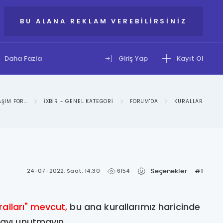
BU ALANA REKLAM VEREBILIRSINIZ
Daha Fazla
Giriş Yap
Kayıt Ol
IXBIR: BILGI PAYLAŞIM FORUMU
IXBIR - GENEL KATEGORI
FORUM'DA
KURALLAR
Seçenekler
#1
6154
24-07-2022, Saat: 14:30
ralları" mevcut,
bu ana kurallarımız haricinde
mayı unutmayın.