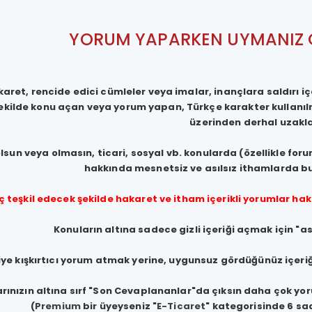
YORUM YAPARKEN UYMANIZ 
karet, rencide edici cümleler veya imalar, inançlara saldırı içer
ekilde konu açan veya yorum yapan, Türkçe karakter kullanı
üzerinden derhal uzaklaş
sun veya olmasın, ticari, sosyal vb. konularda (özellikle forum
hakkında mesnetsiz ve asılsız ithamlarda bu
ç teşkil edecek şekilde hakaret ve itham içerikli yorumlar h
Konuların altına sadece gizli içeriği açmak için "
iye kışkırtıcı yorum atmak yerine, uygunsuz gördüğünüz içeriğ
rınızın altına sırf "Son Cevaplananlar"da çıksın daha çok yo
(
Premium
bir üyeyseniz "
E-Ticaret
" kategorisinde 6 saa