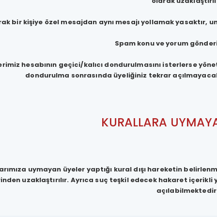
olarak uzaklaştırılı
ak bir kişiye özel mesajdan aynı mesajı yollamak yasaktır,
Spam konu ve yorum gönderi
erimiz hesabının geçici/kalıcı dondurulmasını isterlerse yönet
dondurulma sonrasında üyeliğiniz tekrar açılmayacak 
KURALLARA UYMAYA
arımıza uymayan üyeler yaptığı kural dışı hareketin belirlen
inden uzaklaştırılır. Ayrıca suç teşkil edecek hakaret içeri
açılabilmektedir