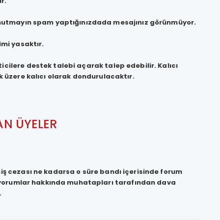
r.
 unutmayın spam yaptığınızdada mesajınız görünmüyor.
mi yasaktır.
icilere destek talebi açarak talep edebilir. Kalıcı
üzere kalıcı olarak dondurulacaktır.
N ÜYELER
miş cezası ne kadarsa o süre bandı içerisinde forum
kli yorumlar hakkında muhatapları tarafından dava
.