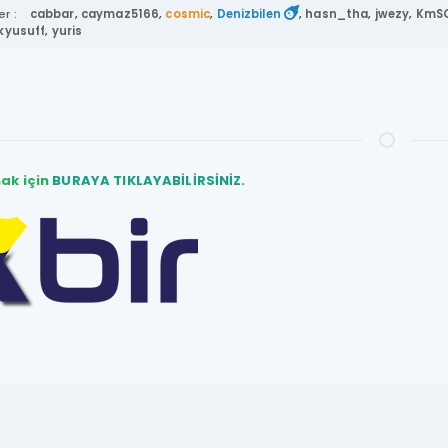
r :
cabbar
,
caymaz5166
,
cosmic
,
Denizbilen
,
hasn_tha
,
jwezy
,
KmS
kyusuff
,
yuris
ak için
BURAYA TIKLAYABİLİRSİNİZ.