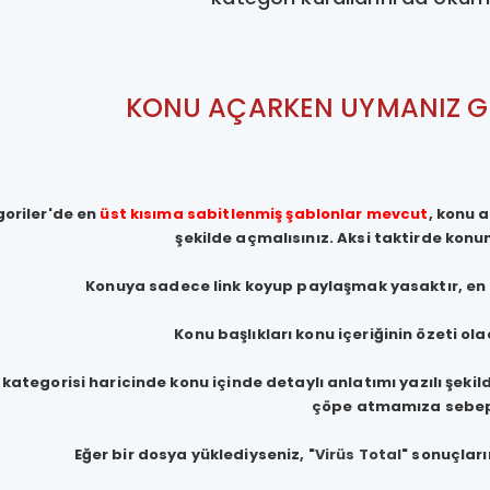
KONU AÇARKEN UYMANIZ G
goriler'de en
üst kısıma sabitlenmiş şablonlar mevcut
, konu 
şekilde açmalısınız. Aksi taktirde konu
Konuya sadece link koyup paylaşmak yasaktır, en 
Konu başlıkları konu içeriğinin özeti ola
 kategorisi haricinde konu içinde detaylı anlatımı yazılı şe
çöpe atmamıza sebep
Eğer bir dosya yüklediyseniz, "
Virüs Total
" sonuçları