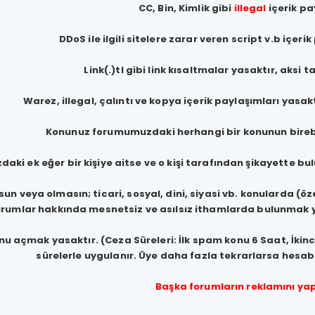
CC, Bin, Kimlik gibi
illegal
içerik pa
DDoS ile ilgili sitelere zarar veren script v.b içer
Link(.)tl gibi link kısaltmalar yasaktır, aksi 
Warez, illegal, çalıntı ve kopya içerik paylaşımları yasakt
Konunuz forumumuzdaki herhangi bir konunun birebir
aki ek eğer bir kişiye aitse ve o kişi tarafından şikayette bu
un veya olmasın; ticari, sosyal, dini, siyasi vb. konularda (öze
rumlar hakkında mesnetsiz ve asılsız ithamlarda bulunmak yas
u açmak yasaktır. (Ceza Süreleri: İlk spam konu 6 Saat, İkin
sürelerle uygulanır. Üye daha fazla tekrarlarsa hesabı
Başka forumların reklamını ya