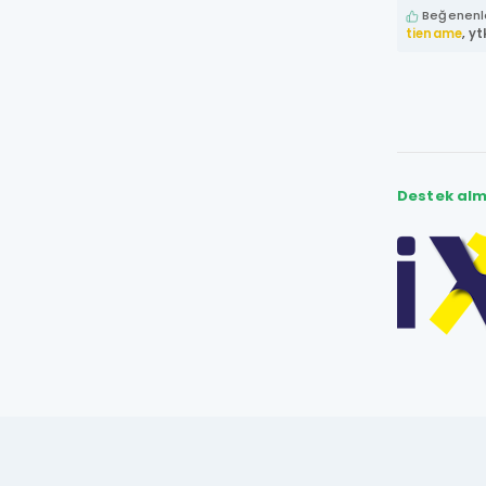
Beğenenle
tiename
,
yt
Destek alm