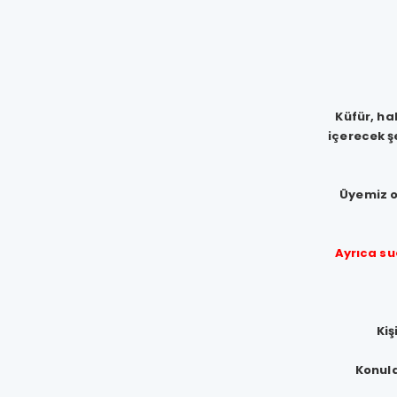
Küfür, ha
içerecek ş
Üyemiz ol
Ayrıca su
Kiş
Konula