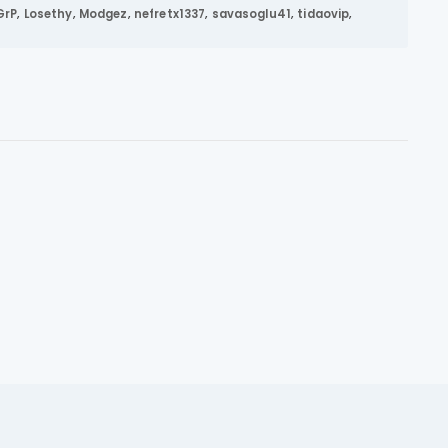
GrP
,
Losethy
,
Modgez
,
nefretx1337
,
savasoglu41
,
tidaovip
,