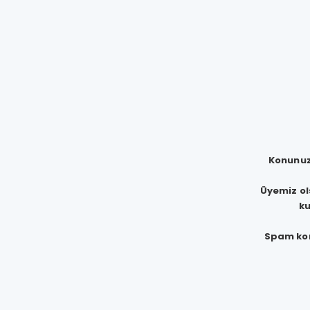
Konunuzd
Üyemiz ols
ku
Spam kon