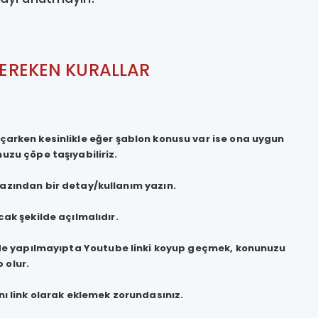
EREKEN KURALLAR
açarken kesinlikle eğer şablon konusu var ise ona uygun
nuzu çöpe taşıyabiliriz.
azından bir detay/kullanım yazın.
cak şekilde açılmalıdır.
kilde yapılmayıpta Youtube linki koyup geçmek, konunuzu
 olur.
nı link olarak eklemek zorundasınız.