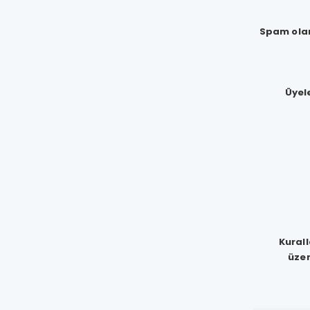
Spam olar
Üyel
Kurall
üzer