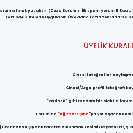
rum atmak yasaktır. (Ceza Süreleri: İlk spam yorum 6 Saat,
şeklinde sürelerle uygulanır. Üye daha fazla tekrarlarsa he
ÜYELİK KURAL
Cinsel fotoğraflar paylaşma
Cinsel/Argo profil fotoğrafı k
"asdasd" gibi random bir nick ile forum
Forum'da "
ağır tartışma
"ya yol açacak konu
 üzerinden kişiye hakarette bulunmak kesinlikle yasaktır, şik