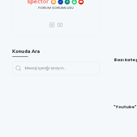
spector
FORUM SORUMLUSU
Konuda Ara
Bazı kate
"
Youtube
"