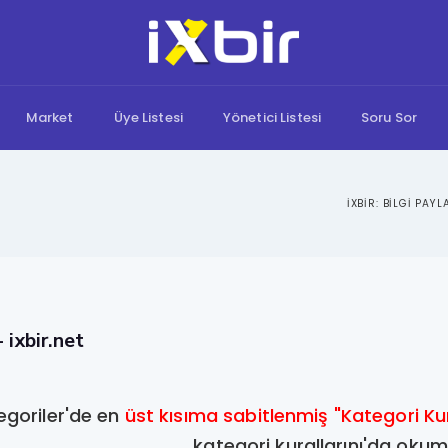
Market
Üye Listesi
Yönetici Listesi
Soru Sor
- ixbir.net
egoriler'de en
üst kısıma sabitlenmiş "Kategori Ku
kategori kurallarını'da oku