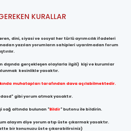
GEREKEN KURALLAR
en, dini, siyasi ve sosyal her türlü ayrımcılık ifadeleri
lmadan yazılan yorumların sahipleri uyarılmadan forum
tırılır.
 dışında gerçekleşen olaylarla ilgili) kişi ve kurumlar
lunmak kesinlikle yasaktır.
akkında muhatapları tarafından dava açılabilmektedir.
asdasd" gibi yorum atmak yasaktır.
i sağ altında bulunan "
Bildir
" butonu ile bildirin.
rum alayım diye yorum atıp üste çıkarmak yasaktır.
tte bir konunuzu üste çıkarabilirsiniz)