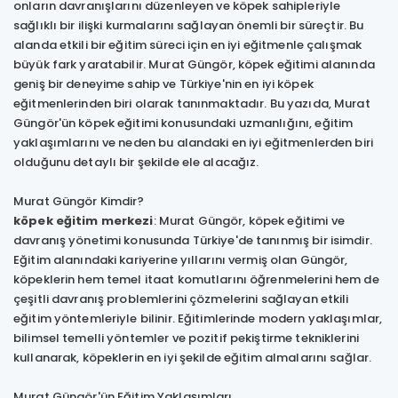
onların davranışlarını düzenleyen ve köpek sahipleriyle
sağlıklı bir ilişki kurmalarını sağlayan önemli bir süreçtir. Bu
alanda etkili bir eğitim süreci için en iyi eğitmenle çalışmak
büyük fark yaratabilir. Murat Güngör, köpek eğitimi alanında
geniş bir deneyime sahip ve Türkiye'nin en iyi köpek
eğitmenlerinden biri olarak tanınmaktadır. Bu yazıda, Murat
Güngör'ün köpek eğitimi konusundaki uzmanlığını, eğitim
yaklaşımlarını ve neden bu alandaki en iyi eğitmenlerden biri
olduğunu detaylı bir şekilde ele alacağız.
Murat Güngör Kimdir?
köpek eğitim merkezi
: Murat Güngör, köpek eğitimi ve
davranış yönetimi konusunda Türkiye'de tanınmış bir isimdir.
Eğitim alanındaki kariyerine yıllarını vermiş olan Güngör,
köpeklerin hem temel itaat komutlarını öğrenmelerini hem de
çeşitli davranış problemlerini çözmelerini sağlayan etkili
eğitim yöntemleriyle bilinir. Eğitimlerinde modern yaklaşımlar,
bilimsel temelli yöntemler ve pozitif pekiştirme tekniklerini
kullanarak, köpeklerin en iyi şekilde eğitim almalarını sağlar.
Murat Güngör'ün Eğitim Yaklaşımları