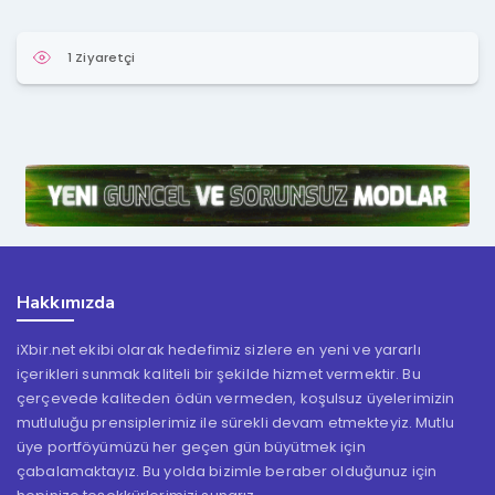
1 Ziyaretçi
Hakkımızda
iXbir.net ekibi olarak hedefimiz sizlere en yeni ve yararlı
içerikleri sunmak kaliteli bir şekilde hizmet vermektir. Bu
çerçevede kaliteden ödün vermeden, koşulsuz üyelerimizin
mutluluğu prensiplerimiz ile sürekli devam etmekteyiz. Mutlu
üye portföyümüzü her geçen gün büyütmek için
çabalamaktayız. Bu yolda bizimle beraber olduğunuz için