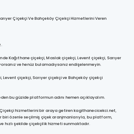
Sarıyer Çiçekçi Ve Bahçeköy Çiçekçi Hizmetlerini Veren
z.
nde Kağıthane çiçekçi, Maslak çiçekçi, Levent çiçekçi, Sarıyer
 arıyorsanız ve henüz bulamadıysanız endişelenmeyin.
i, Levent çiçekçi, Sarıyer çiçekçi ve Bahçeköy çiçekçi
tmeden bu güzide platformun adını hemen açıklayalım.
içekçi hizmetlerini bir araya getiren kagithanecicekci.net,
r biri özenle seçilmiş çiçek aranjmanlarıyla, bu platform,
e hızlı şekilde çiçekçilik hizmeti sunmaktadır.