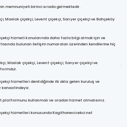
in memnuniyeti birinci sırada gelmektedir.
i, Maslak çiçekçi, Levent çiçekçi, Sarıyer çiçekçi ve Bahçeköy
içekçi hizmeti konularında daha fazla bilgi almak için ve
ayfasında bulunan iletişim numaraları üzerinden kendilerine hiç
, Maslak çiçekçi, Levent çiçekçi, Sarıyer çiçekçi ve
tformdur.
çekçi hizmetleri denildiğinde ilk akla gelen kuruluş ve
 kanaatindeyiz.
net platformunu kullanmalı ve oradan hizmet almalısınız.
çiçekçi hizmetleri konusunda Kagithanecicekci.net