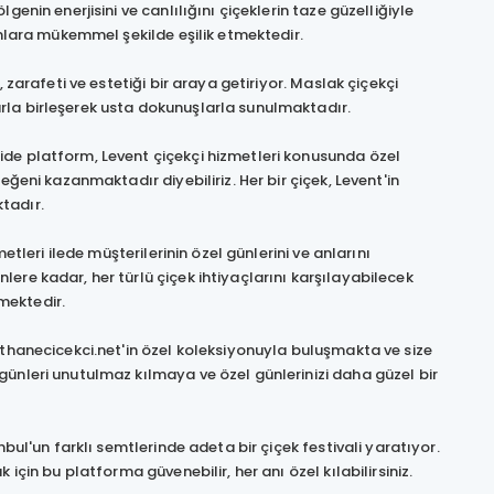
enin enerjisini ve canlılığını çiçeklerin taze güzelliğiyle
anlara mükemmel şekilde eşilik etmektedir.
 zarafeti ve estetiği bir araya getiriyor. Maslak çiçekçi
rla birleşerek usta dokunuşlarla sunulmaktadır.
ide platform, Levent çiçekçi hizmetleri konusunda özel
eğeni kazanmaktadır diyebiliriz. Her bir çiçek, Levent'in
tadır.
etleri ilede müşterilerinin özel günlerini ve anlarını
ere kadar, her türlü çiçek ihtiyaçlarını karşılayabilecek
rmektedir.
ithanecicekci.net'in özel koleksiyonuyla buluşmakta ve size
günleri unutulmaz kılmaya ve özel günlerinizi daha güzel bir
bul'un farklı semtlerinde adeta bir çiçek festivali yaratıyor.
için bu platforma güvenebilir, her anı özel kılabilirsiniz.