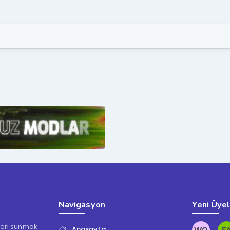
Navigasyon
Yeni Üye
kleri sunmak
Anasayfa