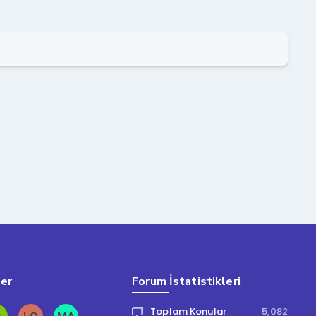
ler
Forum İstatistikleri
Toplam Konular
5,082