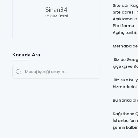
Site adı: Ka
Sinan34
Site adresi:
FORUM ÜYESI
Açıklama: İs
Platformu
Açılış tarihi
Merhaba değe
Konuda Ara
Siz de Googl
çiçekçi ve B
Biz size bu 
hizmetlerin
Bu harika pl
Kağıthane Çi
İstanbul'un 
şehrin kalbi