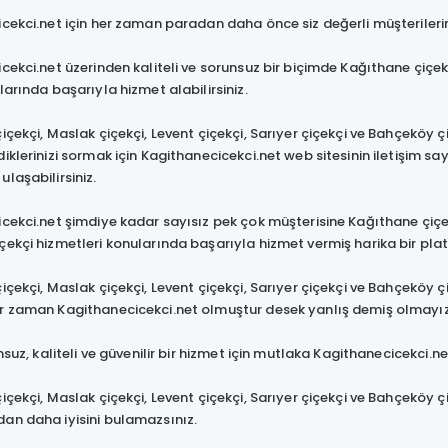
ekci.net için her zaman paradan daha önce siz değerli müşterilerin
ekci.net üzerinden kaliteli ve sorunsuz bir biçimde Kağıthane çiçekç
larında başarıyla hizmet alabilirsiniz.
çekçi, Maslak çiçekçi, Levent çiçekçi, Sarıyer çiçekçi ve Bahçeköy ç
iklerinizi sormak için Kagithanecicekci.net web sitesinin iletişim s
laşabilirsiniz.
ekci.net şimdiye kadar sayısız pek çok müşterisine Kağıthane çiçekçi
ekçi hizmetleri konularında başarıyla hizmet vermiş harika bir pla
çekçi, Maslak çiçekçi, Levent çiçekçi, Sarıyer çiçekçi ve Bahçeköy çi
r zaman Kagithanecicekci.net olmuştur desek yanlış demiş olmayız
suz, kaliteli ve güvenilir bir hizmet için mutlaka Kagithanecicekci.
çekçi, Maslak çiçekçi, Levent çiçekçi, Sarıyer çiçekçi ve Bahçeköy 
an daha iyisini bulamazsınız.