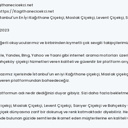
githanecicekci.net
https://Kagithanecicekci.net
tanbul'un En İyi Kağıthane Çiçekçi, Maslak Çiçekçi, Levent Çiçekçi, 
: 2023
rli okuyucularımız ve birbirinden kıymetli çok sevgili takipçilerimi
e, Yandex, Bing, Yahoo ve Yaani gibi internet arama motorları üzeri
ahçeköy çiçekçi hizmetleri veren kaliteli ve güvenilir bir platform
yazımız içerisinde İstanbul'un en iyi Kağıthane çiçekçi, Maslak çiçekç
i veren platformundan bahsedeceğiz.
atformun adı nedir dediğinizi duyar gibiyiz. Sizi daha fazla bekle
çekçi, Maslak Çiçekçi, Levent Çiçekçi, Sarıyer Çiçekçi ve Bahçeköy Ç
çiçek dünyasına zarif bir dokunuş ve renk katmaktadır diyebiliriz. He
nde bulunan güzide semtlerde ikamet eden müşterilerine en kaliteli v