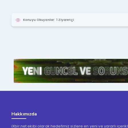
Konuyu Okuyanlar:
1 Ziyaretçi
Hakkımızda
iXbir.net ekibi olarak hedefimiz sizlere en yeni ve yararlı içeri