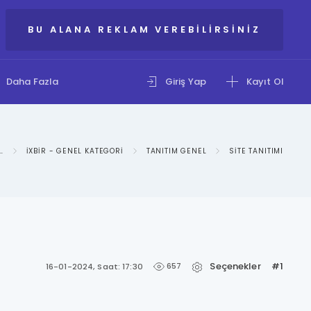
BU ALANA REKLAM VEREBILIRSINIZ
Daha Fazla
Giriş Yap
Kayıt Ol
ILGI PAYLAŞIM FORUMU
IXBIR - GENEL KATEGORI
TANITIM GENEL
SITE TANITIMI
Seçenekler
#1
657
16-01-2024, Saat: 17:30