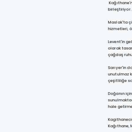
Kağıthane'ni
birleştiriyo
Maslak'ta çi
hizmetleri,
Levent'in ge
olarak tasar
çağdaş ruhu
Sarıyer'in d
unutulmaz kı
çeşitliliğe 
Doğanın için
sunulmaktadı
hale getirm
Kagithanecic
Kağıthane, M