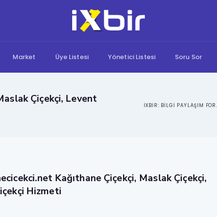
Market
Üye Listesi
Yönetici Listesi
Soru Sor
Maslak Çiçekçi, Levent
IXBIR: B
ecicekci.net Kağıthane Çiçekçi, Maslak Çiçekçi,
içekçi Hizmeti