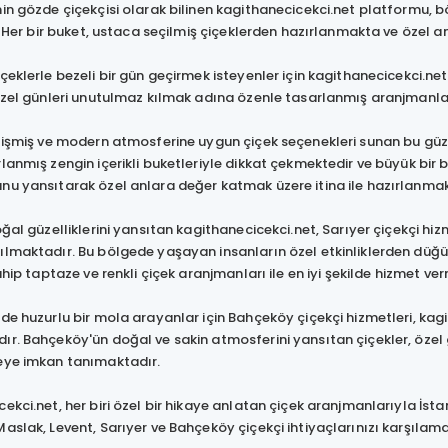
n gözde çiçekçisi olarak bilinen kagithanecicekci.net platformu, bölg
r. Her bir buket, ustaca seçilmiş çiçeklerden hazırlanmakta ve özel 
çeklerle bezeli bir gün geçirmek isteyenler için kagithanecicekci.net,
 özel günleri unutulmaz kılmak adına özenle tasarlanmış aranjmanla
lişmiş ve modern atmosferine uygun çiçek seçenekleri sunan bu güz
lanmış zengin içerikli buketleriyle dikkat çekmektedir ve büyük bir b
nu yansıtarak özel anlara değer katmak üzere itina ile hazırlanmak
oğal güzelliklerini yansıtan kagithanecicekci.net, Sarıyer çiçekçi hizm
lmaktadır. Bu bölgede yaşayan insanların özel etkinliklerden düğünl
sahip taptaze ve renkli çiçek aranjmanları ile en iyi şekilde hizmet ve
de huzurlu bir mola arayanlar için Bahçeköy çiçekçi hizmetleri, kag
r. Bahçeköy'ün doğal ve sakin atmosferini yansıtan çiçekler, özel 
eye imkan tanımaktadır.
ekci.net, her biri özel bir hikaye anlatan çiçek aranjmanlarıyla İstan
aslak, Levent, Sarıyer ve Bahçeköy çiçekçi ihtiyaçlarınızı karşılamak 