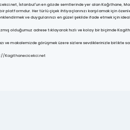
ekci.net, İstanbul'un en gözde semtlerinde yer alan Kağıthane, Masl
ir platformdur. Her türlü çiçek ihtiyaçlarınızı karşılamak için özenl
renklendirmek ve duygularınızı en güzel şekilde ifade etmek için ideal
ış olduğumuz adrese tıklayarak hızlı ve kolay bir biçimde Kagithan
zı ve makalemizde görüşmek üzere sizlere sevdiklerinizle birlikte sağl
://Kagithanecicekci.net