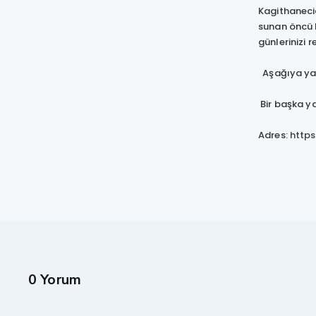
Kagithanecic
sunan öncü b
günlerinizi 
Aşağıya yazm
Bir başka ya
Adres:
https
0 Yorum