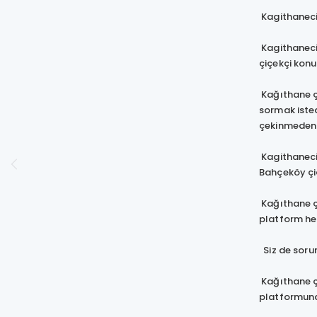
Kagithanecic
Kagithanecic
çiçekçi konu
Kağıthane çi
sormak isted
çekinmeden u
Kagithanecic
Bahçeköy çiç
Kağıthane çi
platform he
Siz de sorun
Kağıthane çi
platformund