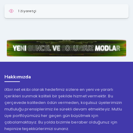
1 Ziyaretçi
Hakkımızda
iXbir.net ekibi olarak hedefimiz sizlere en yeni ve yararlı
içerikleri sunmak kaliteli bir şekilde hizmet vermektir. Bu
çerçevede kaliteden ödün vermeden, koşulsuz üyelerimizin
mutluluğu prensiplerimiz ile sürekli devam etmekteyiz. Mutlu
üye portföyümüzü her geçen gün büyütmek için
çabalamaktayız. Bu yolda bizimle beraber olduğunuz için
hepinize teşekkürlerimizi sunarız.