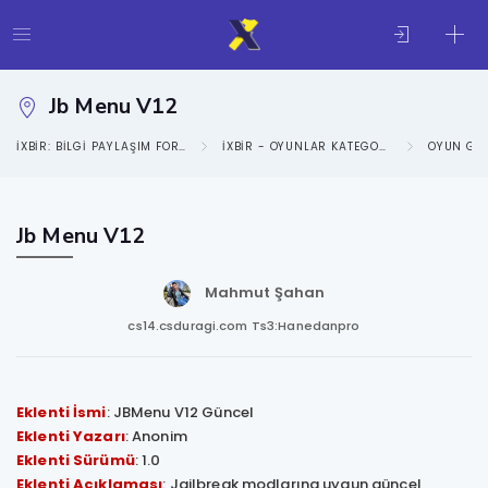
Jb Menu V12
IXBIR: BILGI PAYLAŞIM FORUMU
IXBIR - OYUNLAR KATEGORISI
OYUN GE
Jb Menu V12
Mahmut Şahan
cs14.csduragi.com Ts3:Hanedanpro
Eklenti İsmi
: JBMenu V12 Güncel
Eklenti Yazarı
: Anonim
Eklenti Sürümü
: 1.0
Eklenti Açıklaması
: Jailbreak modlarına uygun güncel