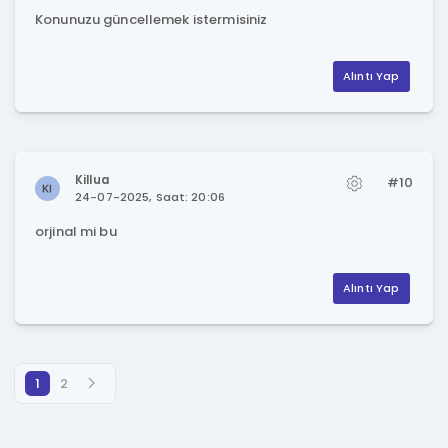
Konunuzu güncellemek istermisiniz
Alıntı Yap
Killua
#10
24-07-2025, Saat: 20:06
orjinal mi bu
Alıntı Yap
1
2