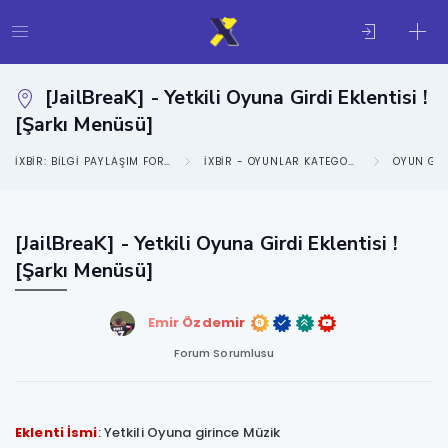
[JailBreaK] - Yetkili Oyuna Girdi Eklentisi !
[Şarkı Menüsü]
IXBIR: BILGI PAYLAŞIM FORUMU
IXBIR - OYUNLAR KATEGORISI
OYUN GE
[JailBreaK] - Yetkili Oyuna Girdi Eklentisi !
[Şarkı Menüsü]
Emir Özdemir
Forum Sorumlusu
Eklenti İsmi
: Yetkili Oyuna girince Müzik