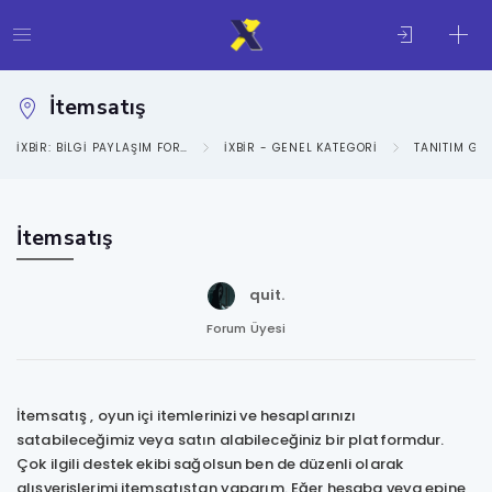
İtemsatış
IXBIR: BILGI PAYLAŞIM FORUMU
IXBIR - GENEL KATEGORI
TANITIM GE
İtemsatış
quit.
Forum Üyesi
İtemsatış , oyun içi itemlerinizi ve hesaplarınızı
satabileceğimiz veya satın alabileceğiniz bir platformdur.
Çok ilgili destek ekibi sağolsun ben de düzenli olarak
alışverişlerimi itemsatıştan yaparım. Eğer hesaba veya epine