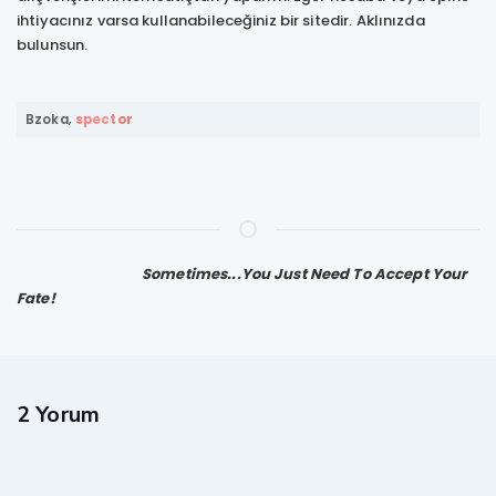
ihtiyacınız varsa kullanabileceğiniz bir sitedir. Aklınızda
bulunsun.
Bzoka
,
spector
⠀ ⠀⠀ ⠀ ⠀⠀ ⠀ ⠀ ⠀
Sometimes...You Just Need To Accept Your
Fate!
2 Yorum