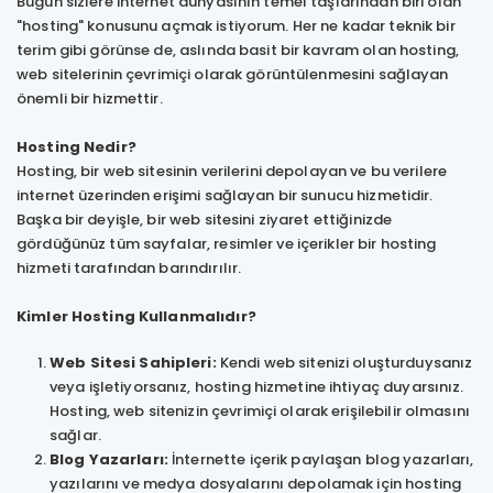
Bugün sizlere internet dünyasının temel taşlarından biri olan
"hosting" konusunu açmak istiyorum. Her ne kadar teknik bir
terim gibi görünse de, aslında basit bir kavram olan hosting,
web sitelerinin çevrimiçi olarak görüntülenmesini sağlayan
önemli bir hizmettir.
Hosting Nedir?
Hosting, bir web sitesinin verilerini depolayan ve bu verilere
internet üzerinden erişimi sağlayan bir sunucu hizmetidir.
Başka bir deyişle, bir web sitesini ziyaret ettiğinizde
gördüğünüz tüm sayfalar, resimler ve içerikler bir hosting
hizmeti tarafından barındırılır.
Kimler Hosting Kullanmalıdır?
Web Sitesi Sahipleri:
Kendi web sitenizi oluşturduysanız
veya işletiyorsanız, hosting hizmetine ihtiyaç duyarsınız.
Hosting, web sitenizin çevrimiçi olarak erişilebilir olmasını
sağlar.
Blog Yazarları:
İnternette içerik paylaşan blog yazarları,
yazılarını ve medya dosyalarını depolamak için hosting