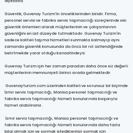
diyebiliriz.
Güvenlik, Guvenay Turizm'in önceliklerinden biridir. Firma,
personel servisi ve fabrika servis taşımacılığı süreçlerinde sıkı
güvenlik önlemleri alarak müşterilerinin ve çalışanlarının
güvenliğini en üst düzeyde tutmaktadır. Guvenay Turizm'in
sadece kaliteli taşıma hizmetleri sunmakla kalmayıp aynı
zamanda güvenlik konusunda da öncü bir rol üstlendiğinide
belirtmekde yarar olduğu kanaatindeyiz.
Guvenay Turizm için her zaman paradan daha önce siz değerli
müşterilerinin memnuniyeti birinci sırada gelmektedir.
Guvenayturizm.com üzerinden kaliteli ve sorunsuz bir biçimde
İzmir servis taşımacılığı, Manisa personel taşımacılığı ve
fabrika servis taşımacılığı hizmeti konularında başarıyla
hizmet alabilirsiniz.
İzmir servis taşımacılığı, Manisa personel taşımacılığı ve
fabrika servis taşımacılığı hizmeti konularında daha fazla
bilgi almak için ve sormak istediklerinizi sormak için