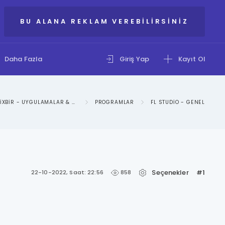
BU ALANA REKLAM VEREBILIRSINIZ
Daha Fazla
Giriş Yap
Kayıt Ol
IXBIR - UYGULAMALAR & SOSYAL MEDYA KATEGORISI
PROGRAMLAR
FL STUDIO - GENEL
Seçenekler
#1
858
22-10-2022, Saat: 22:56