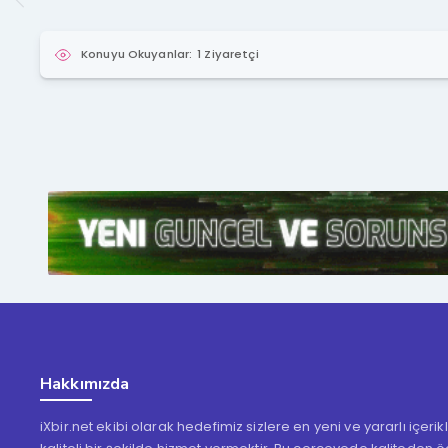
Konuyu Okuyanlar:
1 Ziyaretçi
Hakkımızda
iXbir.net ekibi olarak hedefimiz sizlere en yeni ve yararlı içeri