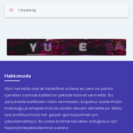
1 Ziyaretçi
Hakkımızda
iXbir.net ekibi olarak hedefimiz sizlere en yeni ve yararlı
içerikleri sunmak kaliteli bir şekilde hizmet vermektir. Bu
çerçevede kaliteden ödün vermeden, koşulsuz üyelerimizin
mutluluğu prensiplerimiz ile sürekli devam etmekteyiz. Mutlu
üye portföyümüzü her geçen gün büyütmek için
çabalamaktayız. Bu yolda bizimle beraber olduğunuz için
hepinize teşekkürlerimizi sunarız.