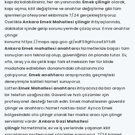
kapıda kalabilirsiniz, her an yanınızda.
Emek çilingir
olarak,
kapı açma, kilit değiştirme ve anahtar değiştirme gibi tüm
işlemleri profesyonel ekibimizle 7/24 gerçekleştiriyoruz.
Özellikle
Ankara Emek Mahallesi çilingir
ihtiyaçlarında,
dakikalar içinde gelip sorunu yerinde çözüyoruz.
Emre anahtar
çilingir
konumz
https://maps.app.goo.gl/edFS9gh1czwEkYtd6
Ankara Emek mahallesi anahtarcı
hizmetleride başarı tüm
sonuçları son teknoloji olup, güvenliğinizi ön planda tutar. Ev,
ofis, araç ya da çelik kapı fark etmeksizin her tür kilide
müdahale edilebilen donanımdaki cihazlarımızla
çalışıyoruz.
Emek anahtarcı
arayışınızda, geçmişteki
deneyimiyle kaliteli hizmet sunuyoruz.
Lütfen
Emek Mahallesi anahtarcı
ihtiyacınızda bizi arayın
bir telefon uzağınızda. Güvenli ve hızlı çözümler için
profesyonel desteği tercih edin. Emek mahallesinin güvenilir
çilingir ve anahtarcı hizmet noktası biziz! Ayrıca Emek
bölgesindeki oto çilingir olarak her marka aracı için çilingir
servisimiz vardır
.
Ankara Gazi Mahallesi
çilingir
hizmetimizle, ev ve iş yerlerinde yaşanan kilit
sorunlarına profesyonel çözümler sunuyoruz. 7/24 hizmet