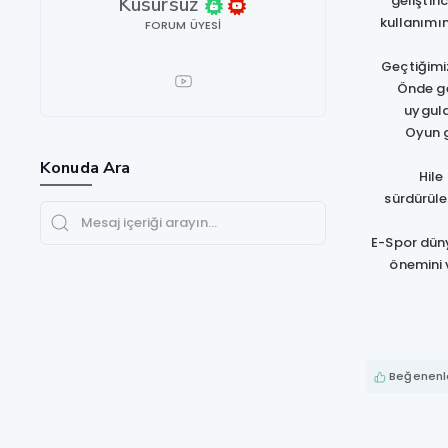
geliştir
Kusursuz
kullanımın
FORUM ÜYESI
Geçtiğimiz
Önde ge
uygula
Oyun g
Konuda Ara
Hile
sürdürüle
E-Spor düny
önemini 
Beğenenle