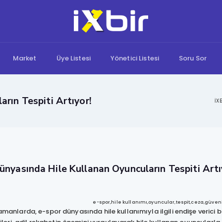
Market
Üye Listesi
Yönetici Listesi
Soru Sor
rın Tespiti Artıyor!
ünyasında Hile Kullanan Oyuncuların Tespiti Artı
e-spor,hile kullanımı,oyuncular,tespit,ceza,güvenl
manlarda, e-spor dünyasında hile kullanımıyla ilgili endişe verici 