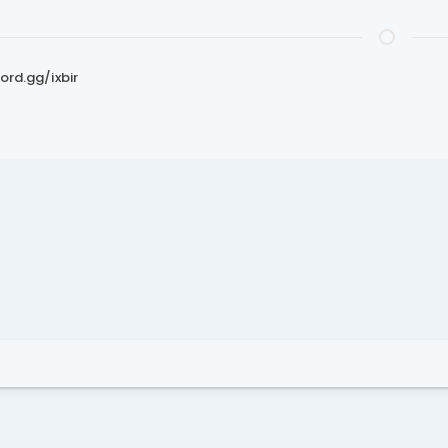
ord.gg/ixbir