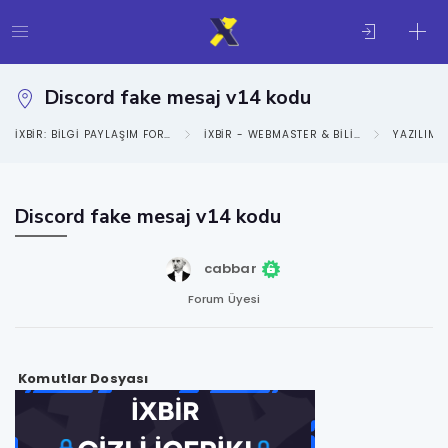
Discord fake mesaj v14 kodu
IXBIR: BILGI PAYLAŞIM FORUMU
IXBIR - WEBMASTER & BILIŞIM KATEGORISI
YAZILIM D
Discord fake mesaj v14 kodu
cabbar
Forum Üyesi
Komutlar Dosyası