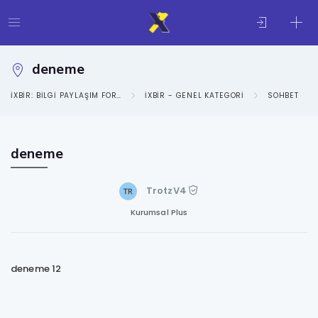
deneme
IXBIR: BILGI PAYLAŞIM FORUMU
IXBIR - GENEL KATEGORI
SOHBET
deneme
TrotzV4
Kurumsal Plus
deneme 12