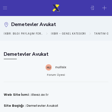
Demetevler Avukat
IXBIR: BILGI PAYLAŞIM FORUMU
IXBIR - GENEL KATEGORI
TANITIM GE
Demetevler Avukat
nullsix
Forum Üyesi
Web Site İsmi :
illeez.av.tr
Site Başlığı :
Demetevler Avukat