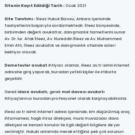
Sitenin Kayıt Edildiği Tarih :
Ocak 2021
Site Tanıtımı :
İlleez Hukuk Bürosu, Ankara içerisinde
faaliyetlerini başarıyla sürdürmektedir. İlleez bünyesinde,
birbirinden değerli avukatlar, danışmanlık hizmetlerini sunar.
Av. Dr. İur. Afak İlleez, Av. Nureddin İlleez ve Av. Muhammed
Emin Atlı, İlleez avukatlık ve danışmanlık ofisinde sizleri
bekliyor olacak.
Demetevler avukat
ihtiyacı olanlar, illeez.av.tr isimli internet
adresine giriş yaparak, buradan yetkili kişiler ile irtibata
geçebilir.
Gerek
idare avukatı
, gerek
mal davası avukatı
ihtiyaçlarınızı buradan profesyonel olarak karşılayabilirsiniz.
illeez.av.tr isimli internet adresi içerisinde; km düşürülmüş araç
ihtarnamesi, hagb itiraz dilekçesi, muris muvazaası dava
dilekçesi ve benzeri konular ile ilgili değerli bilgilere de yer
verilmiştir. Hukuki anlamda merak ettiğiniz pek çok sorunun