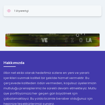
1 Ziyaretçi
Hakkımızda
iXbir.net ekibi olarak hedefimiz sizlere en yeni ve yararlı
içerikleri sunmak kaliteli bir şekilde hizmet vermektir. Bu
çerçevede kaliteden ödün vermeden, koşulsuz üyelerimizin
mutluluğu prensiplerimiz ile sürekli devam etmekteyiz. Mutlu
üye portföyümüzü her geçen gün büyütmek için
çabalamaktayız. Bu yolda bizimle beraber olduğunuz için
hepinize teşekkürlerimizi sunarız.