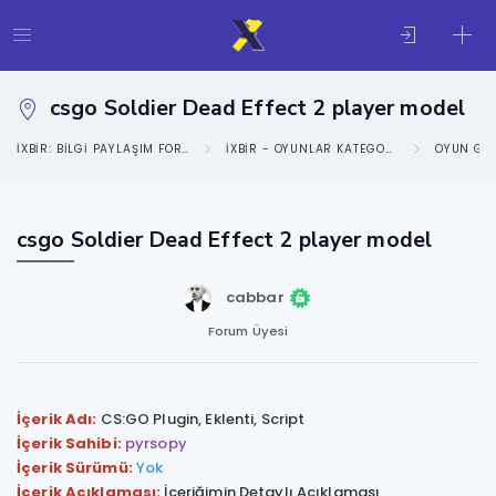
csgo Soldier Dead Effect 2 player model
IXBIR: BILGI PAYLAŞIM FORUMU
IXBIR - OYUNLAR KATEGORISI
OYUN GE
csgo Soldier Dead Effect 2 player model
cabbar
Forum Üyesi
İçerik Adı:
CS:GO Plugin, Eklenti, Script
İçerik Sahibi:
pyrsopy
İçerik Sürümü:
Yok
İçerik Açıklaması:
İçeriğimin Detaylı Açıklaması