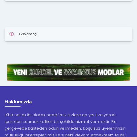
1 Ziyaretçi
Hakkımızda
iXbir.net ekibi olarak hedefimiz sizlere en yeni ve yararlı
içerikleri sunmak kaliteli bir şekilde hizmet vermektir. Bu
çerçevede kaliteden ödün vermeden, koşulsuz üyelerimizin
mutluluğu prensiplerimiz ile sürekli devam etmekteyiz. Mutlu